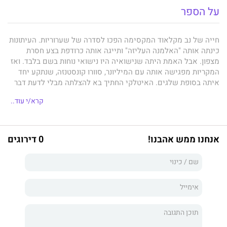
על הספר
חייה של נב מקלאוד המקסימה הפכו לסדרה של שערוריות. העיתונות
כינתה אותה "האלמנה העליזה" ותייגה אותה כרודפת בצע חסרת
מצפון. אבל האמת היתה שנישואיה היו נישואי נוחות בשם בלבד. ואז
המקריות מפגישה אותה עם המיליונר, סוורו קונסטנזה, שנתקע יחד
איתה בסופת שלגים. האיטלקי החתיך בא להצלתה מבלי לדעת דבר
על עברה העסיסי. וזה בדיוק מה שהיא היתה צריכה...
קרא/י עוד..
אנחנו ממש אהבנו!
0 דירוגים