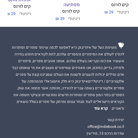
מפתיעה
קים לורנס
קים לורנס
קים לורנס
דיגיטלי
29 ₪
דיגיטלי
29 ₪
דיגיטלי
29 ₪
משימת העל של אינדיבוק היא לאפשר לכמה שיותר סופרים וסופרות
להפיץ לעולם את הסיפורים והמסרים שלהם, לתת לקוראים חופש בחירה
והעשיר את כוח הקריאה בעולם שלהם. אנחנו אוהבים ספרים, סיפורים
ולמידה, בדיוק כמוכם, אנו מאמינים שסיפורים מעצבים את מי שאנחנו כבני
אדם ומילים יכולות להעצים ולשנות את העולם שסביבנו.קצת על ספרים
אלקטרוניים / דיגיטלייםאינדיבוק היא חלק אינטגראלי מהמהפכה של
ספרים אלקטרוניים בשפה עברית להורדה, מהפכה אשר פתחה את שוק
הספרים בפני המון סופרים וסופרות חדשים ומוכשרים ובעיקר חשפה את
הקוראים הישראלים לעוד מבחר עצום ומרתק של ספרים בשלל נושאים
קרא עוד
וז'אנרים.
יצירת קשר
office@indiebook.co.il
שדרות הרכס 13, מודיעין