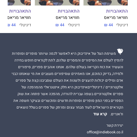
התאהבויות
התאהבויות
התאהבויות
חוויאר מריאס
חוויאר מריאס
חוויאר מריאס
דיגיטלי
44 ₪
דיגיטלי
44 ₪
דיגיטלי
44 ₪
משימת העל של אינדיבוק היא לאפשר לכמה שיותר סופרים וסופרות
להפיץ לעולם את הסיפורים והמסרים שלהם, לתת לקוראים חופש בחירה
והעשיר את כוח הקריאה בעולם שלהם. אנחנו אוהבים ספרים, סיפורים
ולמידה, בדיוק כמוכם, אנו מאמינים שסיפורים מעצבים את מי שאנחנו כבני
אדם ומילים יכולות להעצים ולשנות את העולם שסביבנו.קצת על ספרים
אלקטרוניים / דיגיטלייםאינדיבוק היא חלק אינטגראלי מהמהפכה של
ספרים אלקטרוניים בשפה עברית להורדה, מהפכה אשר פתחה את שוק
הספרים בפני המון סופרים וסופרות חדשים ומוכשרים ובעיקר חשפה את
הקוראים הישראלים לעוד מבחר עצום ומרתק של ספרים בשלל נושאים
קרא עוד
וז'אנרים.
יצירת קשר
office@indiebook.co.il