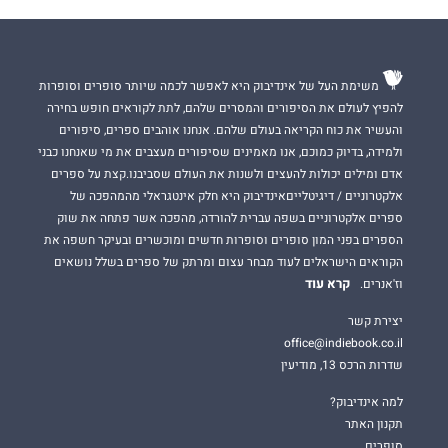
משימת העל של אינדיבוק היא לאפשר לכמה שיותר סופרים וסופרות
להפיץ לעולם את הסיפורים והמסרים שלהם, לתת לקוראים חופש בחירה
והעשיר את כוח הקריאה בעולם שלהם. אנחנו אוהבים ספרים, סיפורים
ולמידה, בדיוק כמוכם, אנו מאמינים שסיפורים מעצבים את מי שאנחנו כבני
אדם ומילים יכולות להעצים ולשנות את העולם שסביבנו.קצת על ספרים
אלקטרוניים / דיגיטלייםאינדיבוק היא חלק אינטגראלי מהמהפכה של
ספרים אלקטרוניים בשפה עברית להורדה, מהפכה אשר פתחה את שוק
הספרים בפני המון סופרים וסופרות חדשים ומוכשרים ובעיקר חשפה את
הקוראים הישראלים לעוד מבחר עצום ומרתק של ספרים בשלל נושאים
קרא עוד
וז'אנרים.
יצירת קשר
office@indiebook.co.il
שדרות הרכס 13, מודיעין
למה אינדיבוק?
תקנון האתר
סופרים