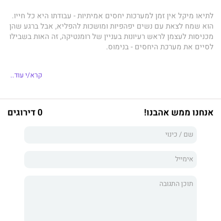
לתיאו מיקל אין זמן למערכות יחסים אמיתיות - עבודתו היא כל חייו.
הוא שמח לצאת עם נשים יפהפיות ומושכות להפליא, אבל ברגע שהן
מכניסות לעצמן לראש רעיונות בעניין של רומנטיקה, זה האות בשבילו
לסיים את מערכת היחסים - בנימוס.
הת'ר קצת שונה מהטעם הרגיל של היווני העשיר. היא מרושלת
קרא/י עוד..
וקשקשנית והיא גם המנקה במשרד שלו. לכאורה היא חסרה את
הברק שלו הוא רגיל. אבל יש בה משהו מושך וחושני. אם מוסיפים
לזה את המעמד הנמוך שלה, תיאו מבין שהיא מושלמת לרומן. היא
תעמוד לרשותו עד שיתעייף ממנה. אך להת'ר הפתעות עבורו..
אנחנו ממש אהבנו!
0 דירוגים