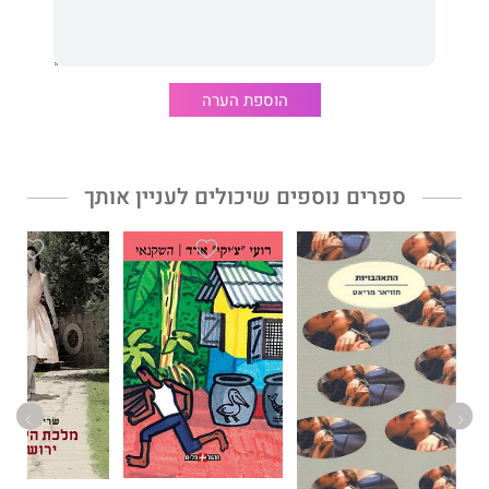
דוקטור לביא רוד חוזר ארצה לאחר שנתיים בקנדה. הוא לא בטוח
שהעתיד שלו נמצא בישראל, אבל ברור לו שהוא חייב קצת שקט
נפשי, שיאפשר לו להתרכז בפיתוח הקריירה ובחקירת רצח הוריו. דבר
הוספת הערה
לא הכין אותו למפגש הגורלי עם לני, האישה היפהפייה והבלתי
נגישה, ועל אף שהוא לא יודע במי או במה היא נלחמת, הוא בטוח
שביכולתו לרפא אותה ומבטיח שיעשה הכול למענה, עד לרגע שבו
ייאלץ לבחור בחירה בלתי אפשרית.
ספרים נוספים שיכולים לעניין אותך
הנדר
מאת סופרת רבי המכר
פאני רצר
הוא רומן עכשווי על אהבה
בלתי אפשרית שביסודותיה עבר אפל, הרס וחורבן. גם כאשר הכול
נראה ורוד, העבר שב במלוא כיעורו ומאיים על שלמותם של חוטי
האהבה הדקים שנטוו.
זהו ספרה השישי; ספריה הקודמים: טרילוגיית עד הקצה, עד שניפול
ועד הסוף, בטווח הסכנה ולהבה וצל יצאו בהוצאת יהלומים, זכו
להצלחה רבה וכיכבו במקומות הראשונים ברשימות רבי המכר.