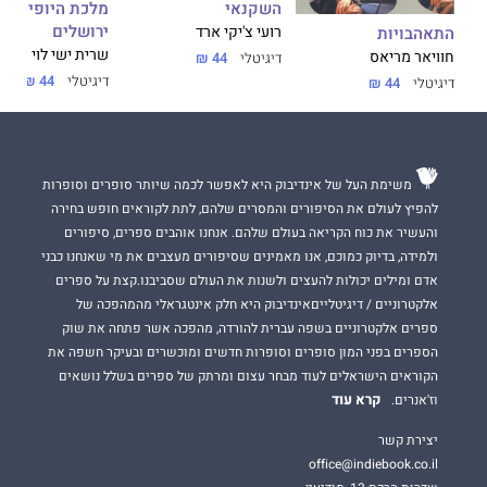
השקנאי
מלכת היופי של
ירושלים
רועי צ'יקי ארד
התאהבויות
שרית ישי לוי
חוויאר מריאס
דיגיטלי
44 ₪
דיגיטלי
44 ₪
דיגיטלי
44 ₪
משימת העל של אינדיבוק היא לאפשר לכמה שיותר סופרים וסופרות
להפיץ לעולם את הסיפורים והמסרים שלהם, לתת לקוראים חופש בחירה
והעשיר את כוח הקריאה בעולם שלהם. אנחנו אוהבים ספרים, סיפורים
ולמידה, בדיוק כמוכם, אנו מאמינים שסיפורים מעצבים את מי שאנחנו כבני
אדם ומילים יכולות להעצים ולשנות את העולם שסביבנו.קצת על ספרים
אלקטרוניים / דיגיטלייםאינדיבוק היא חלק אינטגראלי מהמהפכה של
ספרים אלקטרוניים בשפה עברית להורדה, מהפכה אשר פתחה את שוק
הספרים בפני המון סופרים וסופרות חדשים ומוכשרים ובעיקר חשפה את
הקוראים הישראלים לעוד מבחר עצום ומרתק של ספרים בשלל נושאים
קרא עוד
וז'אנרים.
יצירת קשר
office@indiebook.co.il