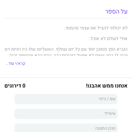
על הספר
לא יכולתי להציל את עצמי מהמנזר.
אולי לעולם לא אוכל.
הנביא הפך מסוכן יותר עם כל יום שחלף. האשליות שלו היו רוויות דם
והיה לי ברור שאם לא אפעל בזהירות רבה, הדם הבא שיישפך יהיה
שלי.
קרא/י עוד..
למרות הסיכונים הגוברים, המשכתי לחפש אחר האמת, גם אם דרך
החתחתים שבה צעדתי הובילה בחזרה אל אדם ואל עיניו הכהות
המלאות אשמה. קיבלתי הצצה אל נשמתו וידעתי שהוא לא המפלצת
אנחנו ממש אהבנו!
0 דירוגים
שראיתי בו בהתחלה.
אלא שהיה קשה כל כך להגיע אליו.
כשבאתי לכאן, ידעתי שאהיה חייבת להילחם – פשוט לא הבנתי
שהמלחמה תתנהל בחזיתות רבות כל כך.
***