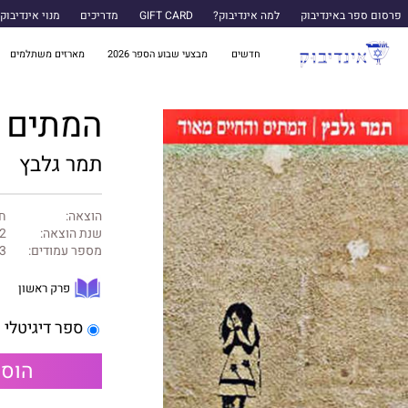
פרסום ספר באינדיבוק
למה אינדיבוק?
GIFT CARD
מדריכים
מנוי אינדיבוק
חדשים
מבצעי שבוע הספר 2026
מארזים משתלמים
המתים ו
תמר גלבץ
הוצאה:
חר
שנת הוצאה:
2
מספר עמודים:
3
פרק ראשון
ספר דיגיטלי
הוספ