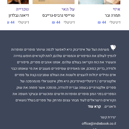
על האי
נוכרייה
איזי
טרייסי גרביס-גרייבס
דיאנה גבלדון
תמרה ובר
דיגיטלי
44 ₪
דיגיטלי
44 ₪
דיגיטלי
44 ₪
משימת העל של אינדיבוק היא לאפשר לכמה שיותר סופרים וסופרות
להפיץ לעולם את הסיפורים והמסרים שלהם, לתת לקוראים חופש בחירה
והעשיר את כוח הקריאה בעולם שלהם. אנחנו אוהבים ספרים, סיפורים
ולמידה, בדיוק כמוכם, אנו מאמינים שסיפורים מעצבים את מי שאנחנו כבני
אדם ומילים יכולות להעצים ולשנות את העולם שסביבנו.קצת על ספרים
אלקטרוניים / דיגיטלייםאינדיבוק היא חלק אינטגראלי מהמהפכה של
ספרים אלקטרוניים בשפה עברית להורדה, מהפכה אשר פתחה את שוק
הספרים בפני המון סופרים וסופרות חדשים ומוכשרים ובעיקר חשפה את
הקוראים הישראלים לעוד מבחר עצום ומרתק של ספרים בשלל נושאים
קרא עוד
וז'אנרים.
יצירת קשר
office@indiebook.co.il