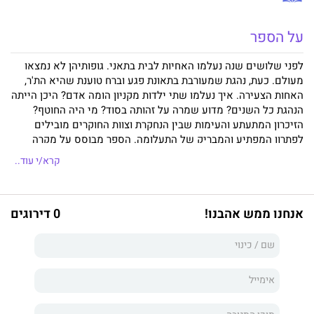
על הספר
לפני שלושים שנה נעלמו האחיות לבית בתאני. גופותיהן לא נמצאו
מעולם. כעת, נהגת שמעורבת בתאונת פגע וברח טוענת שהיא הת'ר,
האחות הצעירה. איך נעלמו שתי ילדות מקניון הומה אדם? היכן הייתה
הנהגת כל השנים? מדוע שמרה על זהותה בסוד? מי היה החוטף?
הזיכרון המתעתע והעימות שבין הנחקרת וצוות החוקרים מובילים
לפתרון המפתיע והמבריק של התעלומה. הספר מבוסס על מקרה
אמיתי שהסעיר את בולטימור של אמצע שנות השבעים.
קרא/י עוד..
אנחנו ממש אהבנו!
0 דירוגים