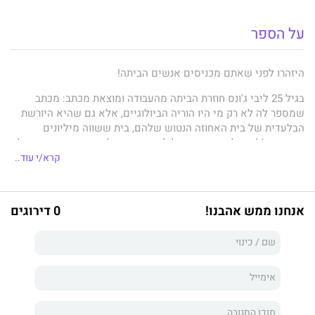
על הספר
היזהרו לפני שאתם מכניסים אנשים הביתה!
בגיל 25 ליבי ג'ונס חוזרת הביתה מהעבודה ומוצאת מכתב: מכתב
שמספר לה לא רק מי היו הוריה הביולוגיים, אלא גם שהיא היורשת
הבלעדית של בית האחוזה הנטוש שלהם, בית ששווה מיליונים
בשכונת צ'לסי בלונדון. חייה של ליבי עומדים להשתנות מן הקצה אל
הקצה, אבל אין לה מושג שיש גם אחרים שמחכים ליום הזה —
קרא/י עוד..
ושמסלול ההתנגשות ביניהם בלתי נמנע.
עשרים וחמש שנים קודם כן הוזעקה המשטרה לרחוב צֵ'ייני ווֹק 16
אנחנו ממש אהבנו!
0 דירוגים
בעקבות דיווח על בכי של תינוק. כשהשוטרים הגיעו הם מצאו תינוקת
בריאה וחייכנית, בת עשרה חודשים, בעריסה בחדר השינה. במטבח
למטה היו שלוש גופות בנות כמה ימים, לבושות שחורים, ולידן פתק
ששורבט במהירות.
ארבעת הילדים האחרים שגרו בצ'ייני ווק נעלמו כלא היו.
ליסה ג'ואל, ילידת לונדון, כתבה את ספרה הראשון, "המסיבה של