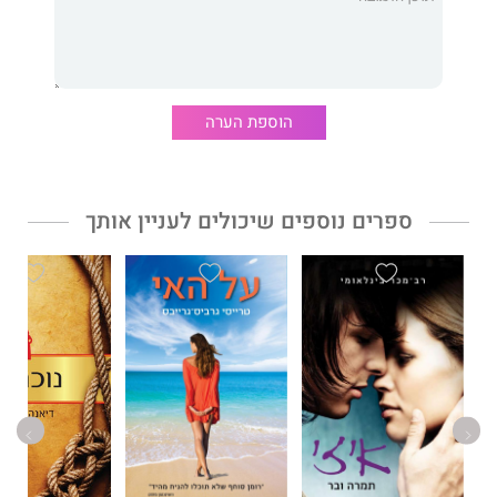
רלף", בעקבות התערבות, והוא היה לספר הביכורים הנמכר ביותר
ב־1999. מאז כתבה עוד 16 ספרים שתורגמו ל־26 שפות. היא
מתגוררת בצפון לונדון עם בעלה, שתי בנותיה, שני חתולים, שני
שרקנים והכלב הכי נפלא עלי אדמות.
"קריפּי, אפל ומורכב... מותחן שבולע אותך. חוויית קריאה מצמררת!"
הוספת הערה
הגרדיאן
"תידרשו לרצון ברזל כדי לעצור את קריאת הספר לפני שתגיעו לסופו."
ספרים נוספים שיכולים לעניין אותך
הדיילי מירור