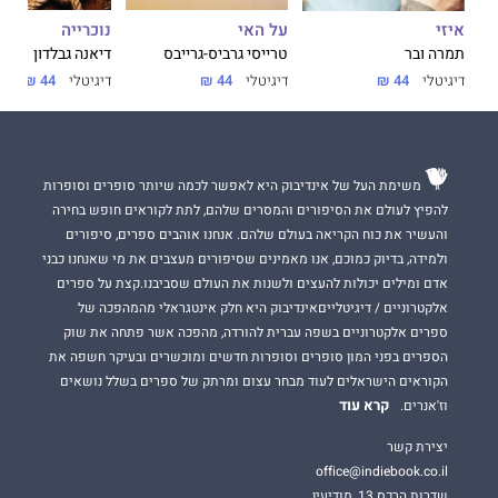
על האי
נוכרייה
איזי
טרייסי גרביס-גרייבס
דיאנה גבלדון
תמרה ובר
דיגיטלי
44 ₪
דיגיטלי
44 ₪
דיגיטלי
44 ₪
משימת העל של אינדיבוק היא לאפשר לכמה שיותר סופרים וסופרות
להפיץ לעולם את הסיפורים והמסרים שלהם, לתת לקוראים חופש בחירה
והעשיר את כוח הקריאה בעולם שלהם. אנחנו אוהבים ספרים, סיפורים
ולמידה, בדיוק כמוכם, אנו מאמינים שסיפורים מעצבים את מי שאנחנו כבני
אדם ומילים יכולות להעצים ולשנות את העולם שסביבנו.קצת על ספרים
אלקטרוניים / דיגיטלייםאינדיבוק היא חלק אינטגראלי מהמהפכה של
ספרים אלקטרוניים בשפה עברית להורדה, מהפכה אשר פתחה את שוק
הספרים בפני המון סופרים וסופרות חדשים ומוכשרים ובעיקר חשפה את
הקוראים הישראלים לעוד מבחר עצום ומרתק של ספרים בשלל נושאים
קרא עוד
וז'אנרים.
יצירת קשר
office@indiebook.co.il
שדרות הרכס 13, מודיעין