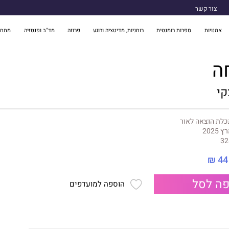
צור קשר
אמנויות
ספרות רומנטית
רוחניות, מדיטציה ורוגע
פרוזה
מד"ב ופנטזיה
מתח 
ה
קי
לת הוצאה לאור
 2025
32
44 ₪
ה לסל
הוספה למועדפים