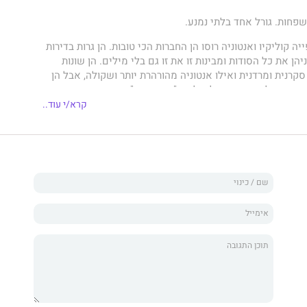
פחות. גורל אחד בלתי נמנע.
ן, 1928. סופייה קוליקיו ואנטוניה רוסו הן החברות הכי טובות. הן גרות בדירות
יהן את כל הסודות ומבינות זו את זו גם בלי מילים. הן שונות
סקרנית ומרדנית ואילו אנטוניה מהורהרת יותר ושקולה, אבל הן
הוויה שלהן. שתיהן נולדו לתוך "המשפחה", המאפיה
 יורק.
קרא/י עוד..
גדלות בצל החוקים והמוסכמות, הסודות וההשלכות. כשמלחמת
צת עסקי המשפחה משגשגים. הבנות לומדות בבית הספר. הן
ם שמחוץ לשכונה, הן מתבגרות, נישאות והופכות לנשים
כמו החברות ביניהן - יודעים עליות ומורדות, טרגדיות ושמחות.
שבו החברות שלהן תעמוד למבחן ואיתה הנאמנות למשפחה
סוחף ומסעיר שכתוב ביד אומן. גורלן הסבוך של הדמויות שובות
 של סיפורי המאפיה הקלאסיים, אך מנקודת מבט רעננה, של
ת, והתוצאה היא קריאה מרתקת שאי אפשר להניח מהיד.
 סופרת ועורכת אמריקאית.
המשפחה
, ספר הביכורים שלה,
וזיכה אותה בשבחי הביקורות והקוראים.