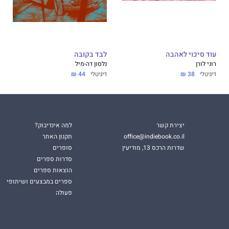
עוד סיכוי לאהבה
לבד בקובה
רוני לורן
נלסון דה-מיל
דיגיטלי
38 ₪
דיגיטלי
44 ₪
יצירת קשר
למה אינדיבוק?
office@indiebook.co.il
תקנון האתר
שדרות הרכס 13, מודיעין
סופרים
סדרות ספרים
הוצאות ספרים
ספרים במבצעים ושיתופי
פעולה