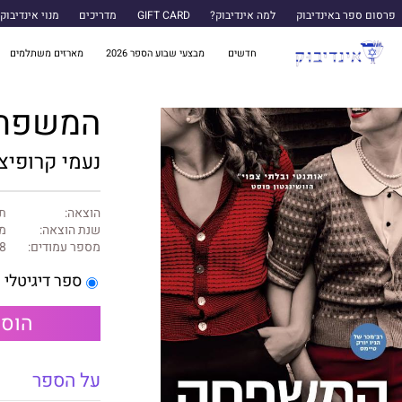
פרסום ספר באינדיבוק
למה אינדיבוק?
GIFT CARD
מדריכים
מנוי אינדיבוק
חדשים
מבצעי שבוע הספר 2026
מארזים משתלמים
המשפח
נעמי קרופיצ
הוצאה:
תכ
שנת הוצאה:
מרץ
מספר עמודים:
8
ספר דיגיטלי
הוספ
על הספר