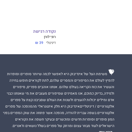
נקודה רגישה
רוני לורן
דיגיטלי
39 ₪
משימת העל של אינדיבוק היא לאפשר לכמה שיותר סופרים וסופרות
להפיץ לעולם את הסיפורים והמסרים שלהם, לתת לקוראים חופש בחירה
והעשיר את כוח הקריאה בעולם שלהם. אנחנו אוהבים ספרים, סיפורים
ולמידה, בדיוק כמוכם, אנו מאמינים שסיפורים מעצבים את מי שאנחנו כבני
אדם ומילים יכולות להעצים ולשנות את העולם שסביבנו.קצת על ספרים
אלקטרוניים / דיגיטלייםאינדיבוק היא חלק אינטגראלי מהמהפכה של ספרים
אלקטרוניים בשפה עברית להורדה, מהפכה אשר פתחה את שוק הספרים בפני
המון סופרים וסופרות חדשים ומוכשרים ובעיקר חשפה את הקוראים
הישראלים לעוד מבחר עצום ומרתק של ספרים בשלל נושאים וז'אנרים.