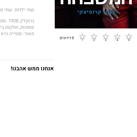
שתי ילדות. שתי מש
ברוקלי
סמוכות, חולקות בינ
מאוד: סופייה היא 
0 דירוגים
מחוברות משורשי ה
הסיציליאנית של ניו
סופייה ואנטוניה 
העולם השנייה פור
אנחנו ממש אהבנו!
מגלות יחד את העול
ולאימהות. החיים – 
עד הלילה הגורלי 
ולעצמן.
המשפחה
הוא ספר 
הלב מסופר במסורת
נשים חזקות וחכמו
נעמי קרופיצקי
היא
תורגם לשפות רבות 