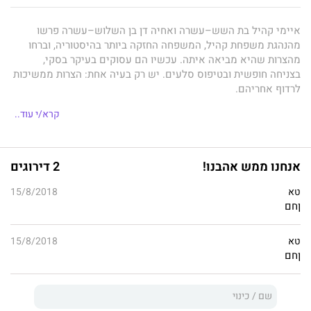
איימי קהיל בת השש–עשרה ואחיה דן בן השלוש–עשרה פרשו
מהנהגת משפחת קהיל, המשפחה החזקה ביותר בהיסטוריה, וברחו
מהצרות שהיא מביאה איתה. עכשיו הם עסוקים בעיקר בסקי,
בצניחה חופשית ובטיפוס סלעים. יש רק בעיה אחת: הצרות ממשיכות
לרדוף אחריהם.
אדם מסתורי בשם "המנודה", שגורש ממשפחת קהיל לפני שנים, חזר
קרא/י עוד..
כדי לנקום ורקח מזימה בלתי אפשרית: ארבעה מהאסונות הגדולים
שאירעו בהיסטוריה יתרחשו שוב בזה אחר זה, אלא אם כן איימי, דן
וחבריהם יצליחו לעצור זאת בזמן.
אנחנו ממש אהבנו!
2 דירוגים
איימי ודן חשבו שכבר עברו הכול, אך עתה הם מוצאים את עצמם
טא
15/8/2018
במרוץ נואש יותר מאי פעם נגד השעון. במשימה הראשונה עליהם
ןחם
למנוע מהאסון הימי החמור ביותר לחזור על עצמו, ואין להם שום
מרווח לטעות: אם ייכשלו יהיו אחראים לא רק למותם של אלפי
אנשים חפים מפשע, אלא גם "המנודה" יצליח להשתלט על משפחת
טא
15/8/2018
ןחם
קהיל ודרכה לשלוט בעולם.
המשימה: טיטניק
הוא הספר הראשון בסדרה "בגידה", סדרת המשך