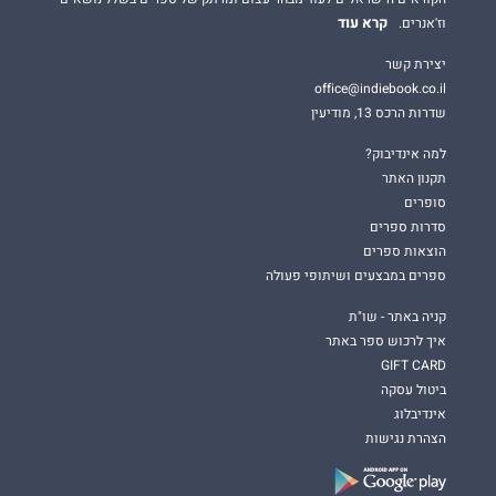
קרא עוד
וז'אנרים.
יצירת קשר
office@indiebook.co.il
שדרות הרכס 13, מודיעין
למה אינדיבוק?
תקנון האתר
סופרים
סדרות ספרים
הוצאות ספרים
ספרים במבצעים ושיתופי פעולה
קניה באתר - שו"ת
איך לרכוש ספר באתר
GIFT CARD
ביטול עסקה
אינדיבלוג
הצהרת נגישות