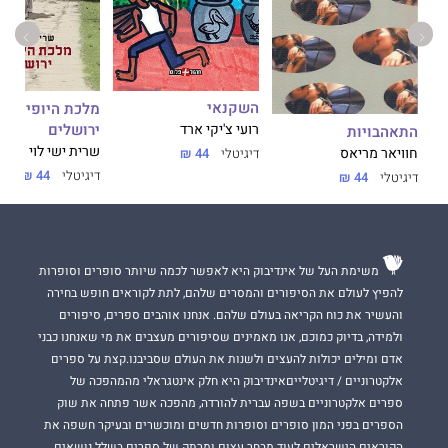
השקנאי
מלכת היופי של
ירושלים
רועי צ'יקי ארד
התאהבויות
שרית ישי לוי
חוויאר מריאס
דיגיטלי
44 ₪
דיגיטלי
44 ₪
דיגיטלי
44 ₪
משימת העל של אינדיבוק היא לאפשר לכמה שיותר סופרים וסופרות
להפיץ לעולם את הסיפורים והמסרים שלהם, לתת לקוראים חופש בחירה
והעשיר את כוח הקריאה בעולם שלהם. אנחנו אוהבים ספרים, סיפורים
ולמידה, בדיוק כמוכם, אנו מאמינים שסיפורים מעצבים את מי שאנחנו כבני
אדם ומילים יכולות להעצים ולשנות את העולם שסביבנו.קצת על ספרים
אלקטרוניים / דיגיטלייםאינדיבוק היא חלק אינטגראלי מהמהפכה של
ספרים אלקטרוניים בשפה עברית להורדה, מהפכה אשר פתחה את שוק
הספרים בפני המון סופרים וסופרות חדשים ומוכשרים ובעיקר חשפה את
הקוראים הישראלים לעוד מבחר עצום ומרתק של ספרים בשלל נושאים