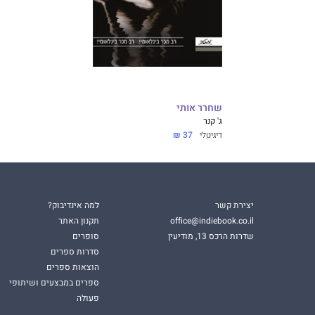
שחרר אותי
ג' קנר
דיגיטלי
37 ₪
יצירת קשר
למה אינדיבוק?
office@indiebook.co.il
תקנון האתר
שדרות הרכס 13, מודיעין
סופרים
סדרות ספרים
הוצאות ספרים
ספרים במבצעים ושיתופי
פעולה