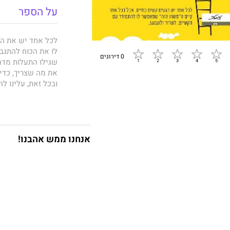
על הספר
לכל אחד יש את הר
לו את הכוח להתגבר
0 דירוגים
שגילו התעלות מדה
את מה שצריך, כדי
ובכל זאת, עלינו ל
דרך החיים שאנו בו
המפתח לשימוש ב"מ
לשירותנו.
אנחנו ממש אהבנו!
ד"ר סמפסון דייווי
שאפשרו להם לנצח 
באמצעות סיפורים ר
רעילים, על גזענות
הזה
מאיר 1
החיים.