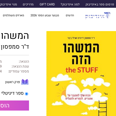
פרסום ספר באינדיבוק
למה אינדיבוק?
GIFT CARD
מדריכים
מנוי אינדיבוק
חדשים
מבצעי שבוע הספר 2026
מארזים משתלמים
המשהו 
ד"ר סמפסון די
הוצאה:
מט
שנת הוצאה:
9
מספר עמודים:
4
פרק ראשון
ספר דיגיטלי
הוספ