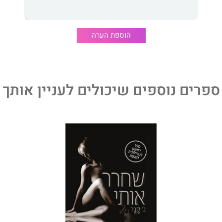
 להבנה, ואף קל ליישם אותם. הם מוצגים בשפה פשוטה, ללא
ה חמלה נוכח האתגרים היומייים שאנשים צריכים להתמודד
הוספת הערה
 ושרלי חולקים איתנו את סיפוריהם של אנשים מדהימים,
ו" שלהם. סיפורים אלו יכולים לסייע לכל אחד ואחד לגלות את
י שלו בתהליך מתגמל וחשוב, שבעקבותיו איש לא יגיד עוד
ול לעשות את זה.
ספרים נוספים שיכולים לעניין אותך
ס
הוא רופא חדר חירום ומחבר רבי מכר של ה"ניו-יורק טיימס",
קרן המנהיגות Turn 2 .