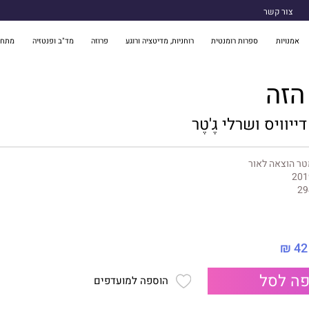
צור קשר
אמנויות
ספרות רומנטית
רוחניות, מדיטציה ורוגע
פרוזה
מד"ב ופנטזיה
מתח 
הזה
יוויס ושרלי גֶ'טֶר
ר הוצאה לאור
201
29
42 ₪
ה לסל
הוספה למועדפים