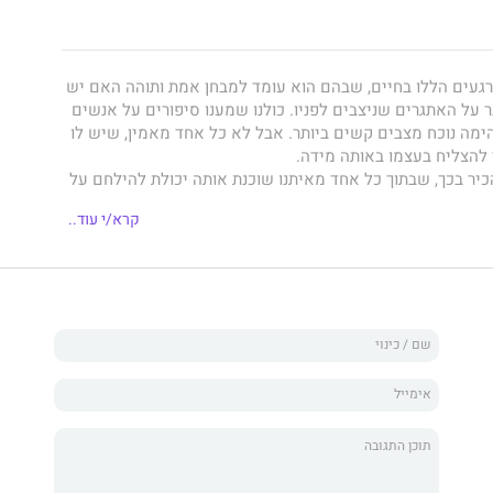
געים הללו בחיים, שבהם הוא עומד למבחן אמת ותוהה האם יש
 על האתגרים שניצבים לפניו. כולנו שמענו סיפורים על אנשים
ימה נוכח מצבים קשים ביותר. אבל לא כל אחד מאמין, שיש לו
 להצליח בעצמו באותה מידה.
הכיר בכך, שבתוך כל אחד מאיתנו שוכנת אותה יכולת להילחם על
חרים בה. בתוך כל אחד מאיתנו נמצא אותו ה"משהו הזה".
קרא/י עוד..
שהו הזה" טמון בלמידה כיצד לפתח אותו וכיצד לרתום אותו
ס ושרלי ג'טר
שרדו מבחנים קשים בעצמם ומתוך נסיונם יצרו את
תנועת THE STUFF וראיינו עשרות אנשים כדי לגלות את המכנים המשותפים,
ולהתגבר על האתגרים בחייהם.
בי עוצמה של אנשים שהתגברו על סרטן, על עוני, על יחסים
, על אלימות, על מחסומים בקריירה ומכשולים אחרים,
המשהו
1 מרכיבי ליבה, שיסייעו לכם לא רק לשרוד אלא לשגשג למרות קשיי