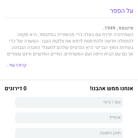
על הספר
סינגפור, 1949.
כשמירנדה יורדת עם בעלה ג'רי מהאונייה בסינגפור, היא מקווה
להתחלה חדשה ולהזדמנות לרפא את צלקות העבר. המשרה של ג'רי
בשירות החוץ הבריטי היא הכרטיס שלהם למעגלי החברה הגבוהה.
אך גם עם הבית היפה ועם המשרתים, החיים החדשים אינם עומדים
בציפיות. מירנדה מתקשה לשכוח את עברהּ ולמצוא ידידות אמת
קרא/י עוד..
ותחושת משמעות.
התנדבות בבית חולים של הקהילה המקומית פוקחת את עיניה של
מירנדה למצב הפוליטי הבעייתי בסינגפור, וקשר עמוק נוצר בינה לבין
ד"ר ניק ויתנשו, הרופא שהיא עובדת איתו. כאשר פורצות מהומות
אנחנו ממש אהבנו!
0 דירוגים
ברחבי האזור והסכנה מתקרבת אל סף ביתה, מירנדה עומדת בפני
הכרעה בלתי אפשרית: האם תתעלם מהמוסכמות החברתיות למען
האושר האישי שלה?
המסע לגן עדן הוא רומן היסטורי מרתק על אישה המחפשת את
מקומה בעולם, על הזדמנות שנייה לאהבה ועל היכולת לצמוח מנקודת
השפל בחיינו.