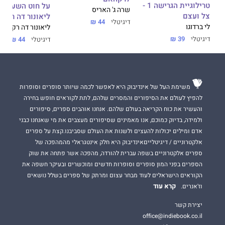
טרילוגיית הגרישה 1 -
על חוט השערה -
שרה ג' האריס
צל ועצם
ליאונור דה רקונד
דיגיטלי
44 ₪
לי ברדוגו
ליאונור דה רקונדו
דיגיטלי
39 ₪
דיגיטלי
44 ₪
משימת העל של אינדיבוק היא לאפשר לכמה שיותר סופרים וסופרות
להפיץ לעולם את הסיפורים והמסרים שלהם, לתת לקוראים חופש בחירה
והעשיר את כוח הקריאה בעולם שלהם. אנחנו אוהבים ספרים, סיפורים
ולמידה, בדיוק כמוכם, אנו מאמינים שסיפורים מעצבים את מי שאנחנו כבני
אדם ומילים יכולות להעצים ולשנות את העולם שסביבנו.קצת על ספרים
אלקטרוניים / דיגיטלייםאינדיבוק היא חלק אינטגראלי מהמהפכה של
ספרים אלקטרוניים בשפה עברית להורדה, מהפכה אשר פתחה את שוק
הספרים בפני המון סופרים וסופרות חדשים ומוכשרים ובעיקר חשפה את
הקוראים הישראלים לעוד מבחר עצום ומרתק של ספרים בשלל נושאים
קרא עוד
וז'אנרים.
יצירת קשר
office@indiebook.co.il