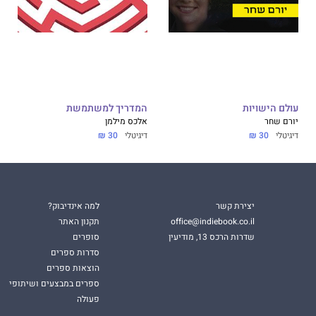
עולם הישויות
המדריך למשתמשת
יורם שחר
אלכס מילמן
דיגיטלי
30 ₪
דיגיטלי
30 ₪
יצירת קשר
למה אינדיבוק?
office@indiebook.co.il
תקנון האתר
שדרות הרכס 13, מודיעין
סופרים
סדרות ספרים
הוצאות ספרים
ספרים במבצעים ושיתופי
פעולה