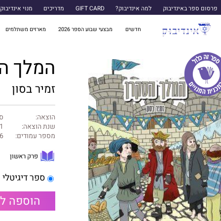
פרסום ספר באינדיבוק
למה אינדיבוק?
GIFT CARD
מדריכים
מנוי אינדיבוק
חדשים
מבצעי שבוע הספר 2026
מארזים משתלמים
המלך ה
זמיר בסון
הוצאה:
ספ
שנת הוצאה:
1
מספר עמודים:
6
פרק ראשון
ספר דיגיטלי
הוספה ל