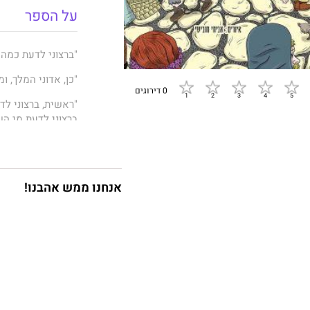
על הספר
"ברצוני לדעת כמה 
"כן, אדוני המלך, ו
0 דירוגים
"ראשית, ברצוני לד
ברצוני לדעת מי הש
פתגם בן שש מילים,
לדיכאון, ואילו פש
המלך הסקרן לא י
אנחנו ממש אהבנו!
הרפתקאות שהוא ל
כשילדיו היו קטנים
וההרפתקן, הם אף פ
ומהנה. וזה חלק מ