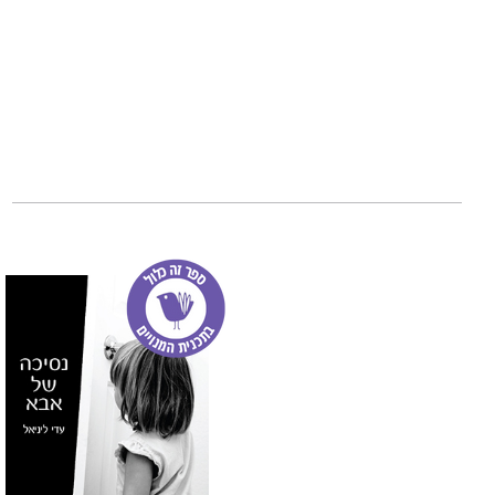
זמיר בסון נולד בע
לארבעה ילדים וסב