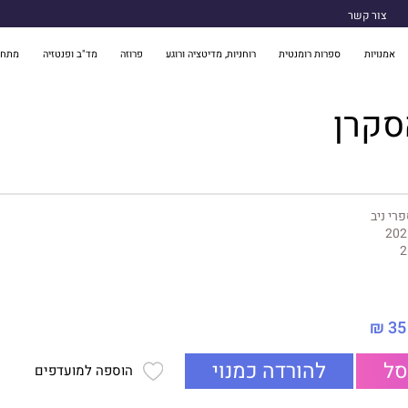
צור קשר
אמנויות
ספרות רומנטית
רוחניות, מדיטציה ורוגע
פרוזה
מד"ב ופנטזיה
מתח 
סקרן
רי ניב
202
2
35 ₪
סל
להורדה כמנוי
הוספה למועדפים