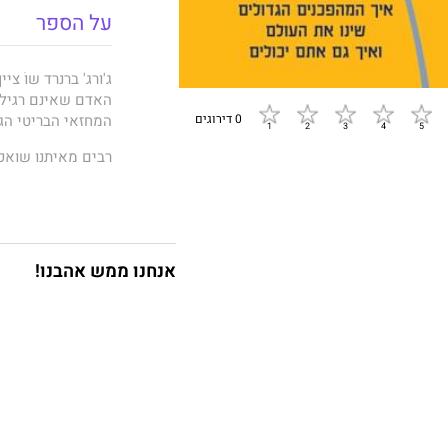
על הספר
ג'ורג' ברנרד שוֹ צ
האדם שאינם רגילי
0 דירוגים
המחזאי הבריטי הגד
רבים מאיתנו שואפ
שיצירתיות ומקוריו
במקוריות, היא שכדי
בספר
מיוחדים
, מ
שהוא משתמש במחק
אנחנו ממש אהבנו!
אחד מאיתנו יכול ל
רעיונות מקוריים ב
שלנו ומתי לסמוך ע
להתמודד עם חרדות 
מנהלים טובים יותר
"אדם גרנט מספק ל