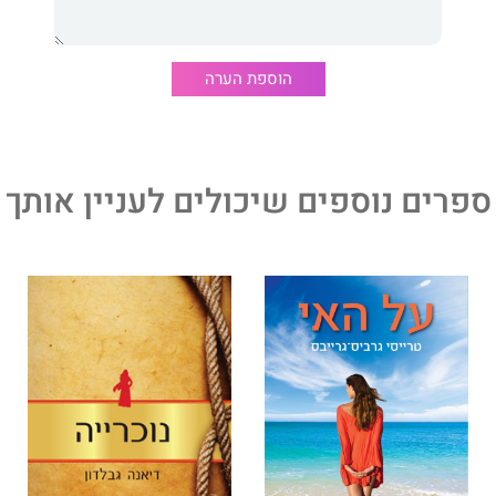
 במאי "האויב בתוכנו - סטארטרק"
הוספת הערה
 הספרים החשובים והמרתקים ביותר שקראתי בחיי. הוא שופע
רבי עוצמה. הוא לא רק ישנה את האופן שבו תראו את העולם -
נות את האופן שבו אתם חיים את חייכם. ובהחלט, ייתכן שהוא
לשנות את עולמכם."
ספרים נוספים שיכולים לעניין אותך
כ"לית "פייסבוק"
רנט מלמד אותנו לחשוב כמו הבחור שהציל את "סיינפלד."
סור לפסיכולוגיה ארגונית בבית הספר למינהל עסקים וורטון
לבניה.הוא פרסם יותר משבעים מאמרים בכתבי עת מרכזיים,
ונים רבים, בהם גוגל, יבמ האו"ם והצבא האמריקאי. ספרו
ורגם לשפות רבות ובהן עברית.