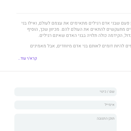
יין פעם שבני אדם רגילים מתאימים את עצמם לעולם, ואילו בני
ם מתעקשים להתאים את העולם להם. מכיוון שכך, הוסיף
ול, הקידמה כולה תלויה בבני האדם שאינם רגילים.
ים להיות דומים לאותם בני אדם מיוחדים, אבל מאמינים
ת הן תכונות שמעטים מאוד התברכו בהן. אמונה אחרת, הקשורה
 להיות מקוריים, יש ליטול סיכונים קיצוניים.
קרא/י עוד..
נפץ
אדם גרנט
לרסיסים את ההנחות האלה ועוד רבות אחרות. תוך
רים ובסיפורים מרתקים מכל תחומי החיים הוא מראה שכל
העצים את היצירתיות הטמונה בו. הוא גם מגלה כיצד נוכל לזהות
אמת וכיצד נוכל להעריך אותם, בודק מתי לבטוח בתחושת הבטן
ל אחרים, מלמד איך לבנות קואליציה של בעלי ברית ואיך
וספקות, וגם מראה כיצד נוכל לטפח מקוריות בילדינו, ואיך נהיה
 אם נעודד מגוון דעות במקום הליכה בתלם.
נו מבט חדש לא רק על מקומנו בעולם, אלא גם על היכולת שלנו