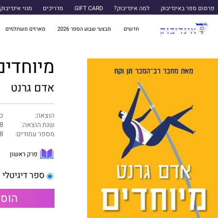
פרסום ספר באינדיבוק
למה אינדיבוק?
GIFT CARD
מדריכים
מנוי אינדיבוק
חדשים
מבצעי שבוע הספר 2026
מארזים משתלמים
מיוחדים
אדם גרנט
הוצאה:
כנ
שנת הוצאה:
8
מספר עמודים:
8
פרק ראשון
ספר דיגיטלי
הוספ