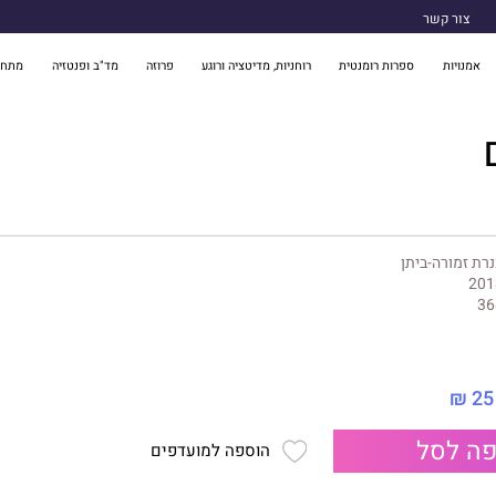
צור קשר
אמנויות
ספרות רומנטית
רוחניות, מדיטציה ורוגע
פרוזה
מד"ב ופנטזיה
מתח 
רת זמורה-ביתן
201
36
25 ₪
ה לסל
הוספה למועדפים