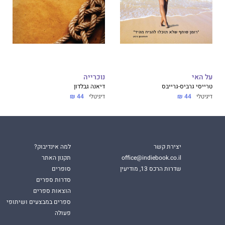
על האי
נוכרייה
טרייסי גרביס-גרייבס
דיאנה גבלדון
דיגיטלי
44 ₪
דיגיטלי
44 ₪
יצירת קשר
למה אינדיבוק?
office@indiebook.co.il
תקנון האתר
שדרות הרכס 13, מודיעין
סופרים
סדרות ספרים
הוצאות ספרים
ספרים במבצעים ושיתופי
פעולה