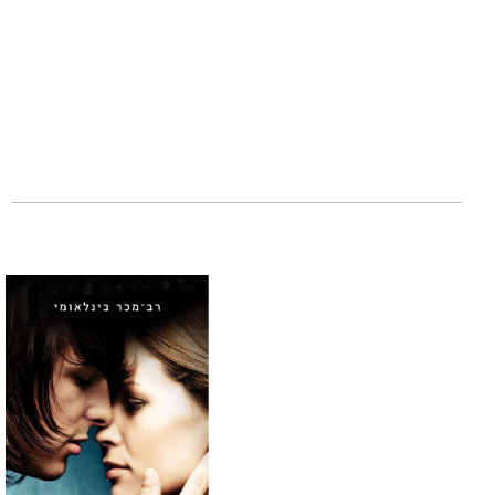
לטלטל אותו."
ג'יי ג'יי אברהמס,
"מיוחדים הוא אחד
רעיונות מפתיעים ו
הוא עשוי פשוט לש
יעניק לכם השראה 
שריל סנדברג, סמנ
"מיוחדים של אדם ג
פייננשיאל ריוויו
אדם גרנט
הוא פרופ
באוניברסיטת פנסי
ויועץ בחברות וארג
הראשון,
תן וקח
, ת