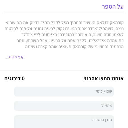
על הספר
קורמאק דגלאס העשיר והחתיך רגיל לקבל תמיד בדיוק את מה שהוא
רוצה. כשהמיליארדר אהוב הנשים זקוק לרעיה זמנית על-מנת להבטיח
לעצמו חוזה חשוב, הוא בוחר במזכירתו הצייתנית ליזי צ'נדלר
כמועמדת אידיאלית. ליזי כועסת על הרעיון, אבל השכנוע חסר
הרחמים והחושני של קורמאק משאיר אותה קצרת נשימה
ומשתוקקת. עד מהרה הופך קורמאק את עולמה וליזי הבתולית מוצאת
קרא/י עוד..
את עצמה משתפת פעולה עם כל תשוקותיו ורצונותיו.
אנחנו ממש אהבנו!
0 דירוגים