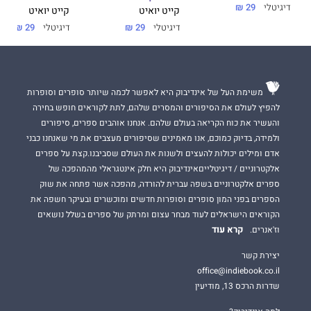
דיגיטלי
29 ₪
קייט יואיט
קייט יואיט
דיגיטלי
29 ₪
דיגיטלי
29 ₪
משימת העל של אינדיבוק היא לאפשר לכמה שיותר סופרים וסופרות
להפיץ לעולם את הסיפורים והמסרים שלהם, לתת לקוראים חופש בחירה
והעשיר את כוח הקריאה בעולם שלהם. אנחנו אוהבים ספרים, סיפורים
ולמידה, בדיוק כמוכם, אנו מאמינים שסיפורים מעצבים את מי שאנחנו כבני
אדם ומילים יכולות להעצים ולשנות את העולם שסביבנו.קצת על ספרים
אלקטרוניים / דיגיטלייםאינדיבוק היא חלק אינטגראלי מהמהפכה של
ספרים אלקטרוניים בשפה עברית להורדה, מהפכה אשר פתחה את שוק
הספרים בפני המון סופרים וסופרות חדשים ומוכשרים ובעיקר חשפה את
הקוראים הישראלים לעוד מבחר עצום ומרתק של ספרים בשלל נושאים
קרא עוד
וז'אנרים.
יצירת קשר
office@indiebook.co.il
שדרות הרכס 13, מודיעין