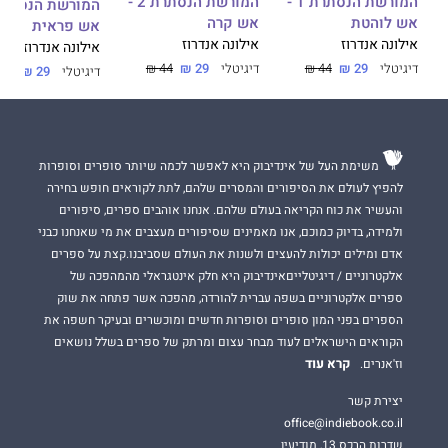
המורשת הנסתרת 1 -
המורשת הנסתרת 2 -
אש לוהטת
אש קרה
אש פראית
אילונה אנדרוז
אילונה אנדרוז
אילונה אנדרוז
דיגיטלי
29 ₪
44 ₪
דיגיטלי
29 ₪
44 ₪
דיגיטלי
29 ₪
44 ₪
משימת העל של אינדיבוק היא לאפשר לכמה שיותר סופרים וסופרות
להפיץ לעולם את הסיפורים והמסרים שלהם, לתת לקוראים חופש בחירה
והעשיר את כוח הקריאה בעולם שלהם. אנחנו אוהבים ספרים, סיפורים
ולמידה, בדיוק כמוכם, אנו מאמינים שסיפורים מעצבים את מי שאנחנו כבני
אדם ומילים יכולות להעצים ולשנות את העולם שסביבנו.קצת על ספרים
אלקטרוניים / דיגיטלייםאינדיבוק היא חלק אינטגראלי מהמהפכה של
ספרים אלקטרוניים בשפה עברית להורדה, מהפכה אשר פתחה את שוק
הספרים בפני המון סופרים וסופרות חדשים ומוכשרים ובעיקר חשפה את
הקוראים הישראלים לעוד מבחר עצום ומרתק של ספרים בשלל נושאים
קרא עוד
וז'אנרים.
יצירת קשר
office@indiebook.co.il
שדרות הרכס 13, מודיעין