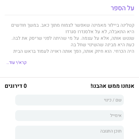
על הספר
קטלינה ביילור מאמינה שאפשר לצמוח מתוך כאב. במשך חודשים
היא התאבלה, לא על אלסנדרו סגרדו
שנטש אותה, אלא על עצמה. על מי שהיתה לפני שריסק את לבה.
כעת היא מבינה שהשינוי שחל בה
היה הכרחי. הוא חיזק אותה, הפך אותה ראויה לעמוד בראש הבית
שלה, ואיפשר לה להגן טוב יותר על
קרא/י עוד..
משפחתה. יום אחד היא אולי גם תצליח להודות לאלסנדרו על מה
שעשה. יום אחד. כרגע היא מקווה
שלא לראות אותו יותר לעולם.
אלא שכשהיא מותקפת אלסנדרו לפתע חוזר והוא נחוש להגן עליה.
אנחנו ממש אהבנו!
0 דירוגים
קטלינה היתה שמחה לשלוח אותו
לכל הרוחות, אבל כסגנית הנוטר של טקסס, מה שהיא רוצה לא תמיד
נמצא בעדיפות ראשונה. היא
ואלסנדרו חייבים לשתף פעולה כדי להפסיק את השימוש בנסיוב
הלא חוקי שמעניק למשתמשים בו
כוחות אדירים ומאיים על שלומו של העולם, ועל הדרך הם ינסו להבין
האם ילסיפור שלהם, הפעם, יכול
להיות סוף שונה.