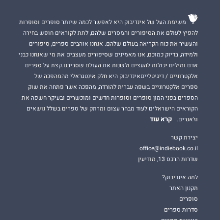
משימת העל של אינדיבוק היא לאפשר לכמה שיותר סופרים וסופרות
להפיץ לעולם את הסיפורים והמסרים שלהם, לתת לקוראים חופש בחירה
והעשיר את כוח הקריאה בעולם שלהם. אנחנו אוהבים ספרים, סיפורים
ולמידה, בדיוק כמוכם, אנו מאמינים שסיפורים מעצבים את מי שאנחנו כבני
אדם ומילים יכולות להעצים ולשנות את העולם שסביבנו.קצת על ספרים
אלקטרוניים / דיגיטלייםאינדיבוק היא חלק אינטגראלי מהמהפכה של
ספרים אלקטרוניים בשפה עברית להורדה, מהפכה אשר פתחה את שוק
הספרים בפני המון סופרים וסופרות חדשים ומוכשרים ובעיקר חשפה את
הקוראים הישראלים לעוד מבחר עצום ומרתק של ספרים בשלל נושאים
קרא עוד
וז'אנרים.
יצירת קשר
office@indiebook.co.il
שדרות הרכס 13, מודיעין
למה אינדיבוק?
תקנון האתר
סופרים
סדרות ספרים