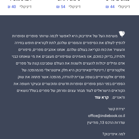
דיגיטלי
44 ₪
דיגיטלי
54 ₪
דיגיטלי
40 ₪
משימת העל של אינדיבוק היא לאפשר לכמה שיותר סופרים וסופרות
להפיץ לעולם את הסיפורים והמסרים שלהם, לתת לקוראים חופש בחירה
והעשיר את כוח הקריאה בעולם שלהם. אנחנו אוהבים ספרים, סיפורים
ולמידה, בדיוק כמוכם, אנו מאמינים שסיפורים מעצבים את מי שאנחנו כבני
אדם ומילים יכולות להעצים ולשנות את העולם שסביבנו.קצת על ספרים
אלקטרוניים / דיגיטלייםאינדיבוק היא חלק אינטגראלי מהמהפכה של
ספרים אלקטרוניים בשפה עברית להורדה, מהפכה אשר פתחה את שוק
הספרים בפני המון סופרים וסופרות חדשים ומוכשרים ובעיקר חשפה את
הקוראים הישראלים לעוד מבחר עצום ומרתק של ספרים בשלל נושאים
קרא עוד
וז'אנרים.
יצירת קשר
office@indiebook.co.il
שדרות הרכס 13, מודיעין
למה אינדיבוק?