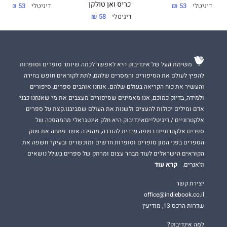
כריס ואן טולקן
דיגיטלי
53 ₪
דיגיטלי
53 ₪
דיגיטלי
58 ₪
משימת העל של אינדיבוק היא לאפשר לכמה שיותר סופרים וסופרות
להפיץ לעולם את הסיפורים והמסרים שלהם, לתת לקוראים חופש בחירה
והעשיר את כוח הקריאה בעולם שלהם. אנחנו אוהבים ספרים, סיפורים
ולמידה, בדיוק כמוכם, אנו מאמינים שסיפורים מעצבים את מי שאנחנו כבני
אדם ומילים יכולות להעצים ולשנות את העולם שסביבנו.קצת על ספרים
אלקטרוניים / דיגיטלייםאינדיבוק היא חלק אינטגראלי מהמהפכה של
ספרים אלקטרוניים בשפה עברית להורדה, מהפכה אשר פתחה את שוק
הספרים בפני המון סופרים וסופרות חדשים ומוכשרים ובעיקר חשפה את
הקוראים הישראלים לעוד מבחר עצום ומרתק של ספרים בשלל נושאים
קרא עוד
וז'אנרים.
יצירת קשר
office@indiebook.co.il
שדרות הרכס 13, מודיעין
למה אינדיבוק?