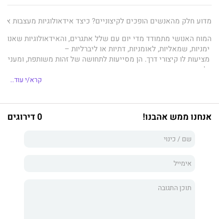
מדוע חלק מהאנשים הופכים לקיצוניים? כיצד אידאולוגיות מעצבות את ה
המוח האנושי מתמודד מדי יום עם שלל אתגרים, והאידאולוגיות שאנו חיי
ימניות, שמאליות, לאומניות, דתיות או ליברליות –
מציעות לו קיצורי דרך. הן מסייעות לתחושה של זהות משותפת, ומעניקות 
ולרגישים פחות.
קרא/י עוד..
בהסתמך על מחקרה פורץ הדרך, חושפת ד"ר ליאור זמיגרוד את המנגנונ
המוח האידאולוגי הוא ספר חיוני לקריאה בעולם המקוטב של ימינו, שבו
אנחנו ממש אהבנו!
0 דירוגים
ד"ר ליאור זמיגרוד היא מדענית עטורת פרסים וחלוצה בתחום מדעי המוח הפוליטיים. היא למדה באוניברסיטת קי
"ספר יוצא מגדר הרגיל, המספר לנו משהו מרתק על אי־הגמישו
"הממצאים בספר הזה מלאים בתובנות. הוא מראה שקיצוניות אידאולוגית 
סטיבן פינקר