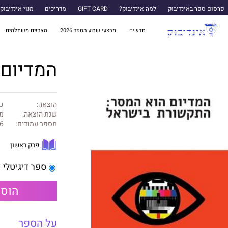
פרסום ספר באינדיבוק
למה אינדיבוק?
GIFT CARD
מדריכים
מנוי אינדיבוק
חדשים
מבצעי שבוע הספר 2026
מארזים משתלמים
המדיום
הוצאה:
כר
שנת הוצאה:
מרץ
מספר עמודים:
6
פרק ראשון
ספר דיגיטלי
הוספ
על הספר