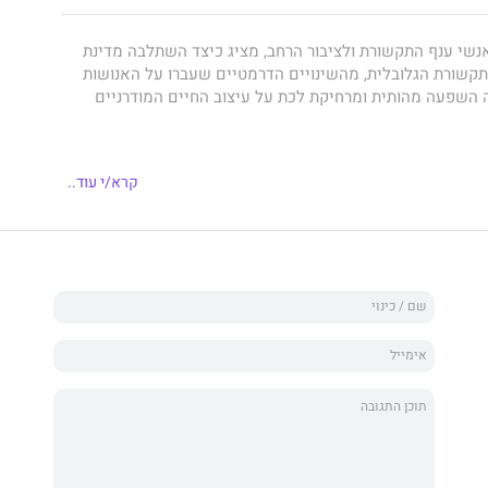
אנשי ענף התקשורת ולציבור הרחב, מציג כיצד השתלבה מדינת
שורת הגלובלית, מהשינויים הדרמטיים שעברו על האנושות
השפעה מהותית ומרחיקת לכת על עיצוב החיים המודרניים
קרא/י עוד..
שינויים המבניים והליברליזציה שהממשלה הובילה במהלך
 התקשורת (דואר, תקשורת המונים, שירותי בזק ואינטרנט) לענף
 במשק הישראלי. הזדמנויות טכנולוגיות ושינויים מבניים היו
מיחה, הפרטת שירותים ממשלתיים כושלים ויצירת ענף תחרותי
יים, לתועלת החברה והכלכלה בישראל ולהגדלת הכושר
 ישראל בשוק הגלובלי.
ג בספר נעשה בידי דניאל רוזן, לשעבר מנכ"ל משרד התקשורת,
ורת במשך שנים רבות.