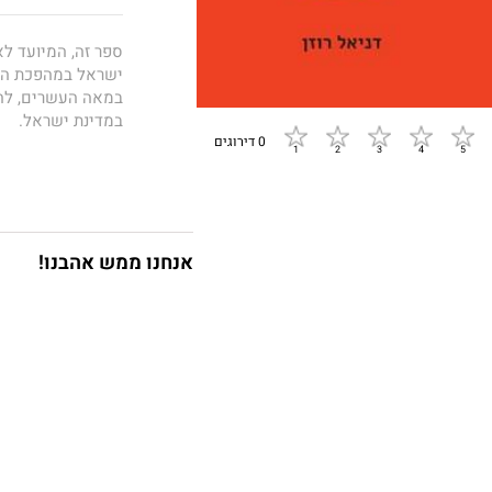
ספר זה, המיועד ל
ישראל במהפכת התק
במאה העשרים, לה 
במדינת ישראל.
0 דירוגים
הספר מתאר כיצד ה
השנים הפכו את ענף
כלכלי מוביל וחשוב
אנחנו ממש אהבנו!
מנוף להתחדשות וצ
בשליטת גופים עסק
התחרותי של מדינת
המחקר המקיף המוצ
ממובילי ענף התקש