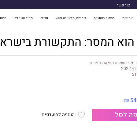
צור קשר
אמנויות
ספרות רומנטית
רוחניות, מדיטציה ורוגע
פרוזה
מד"ב ופנטזיה
מתח 
 הוא המסר: התקשורת בישרא
מל ירושלים הוצאת ספרים
 2022
51
54 ₪
ה לסל
הוספה למועדפים