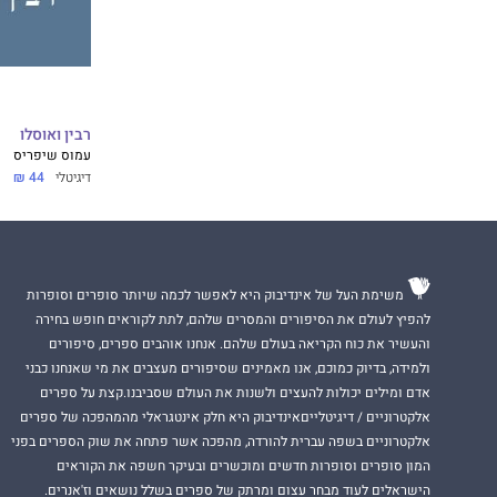
רבין ואוסלו
עמוס שיפריס
דיגיטלי
44 ₪
משימת העל של אינדיבוק היא לאפשר לכמה שיותר סופרים וסופרות
להפיץ לעולם את הסיפורים והמסרים שלהם, לתת לקוראים חופש בחירה
והעשיר את כוח הקריאה בעולם שלהם. אנחנו אוהבים ספרים, סיפורים
ולמידה, בדיוק כמוכם, אנו מאמינים שסיפורים מעצבים את מי שאנחנו כבני
אדם ומילים יכולות להעצים ולשנות את העולם שסביבנו.קצת על ספרים
אלקטרוניים / דיגיטלייםאינדיבוק היא חלק אינטגראלי מהמהפכה של ספרים
אלקטרוניים בשפה עברית להורדה, מהפכה אשר פתחה את שוק הספרים בפני
המון סופרים וסופרות חדשים ומוכשרים ובעיקר חשפה את הקוראים
הישראלים לעוד מבחר עצום ומרתק של ספרים בשלל נושאים וז'אנרים.