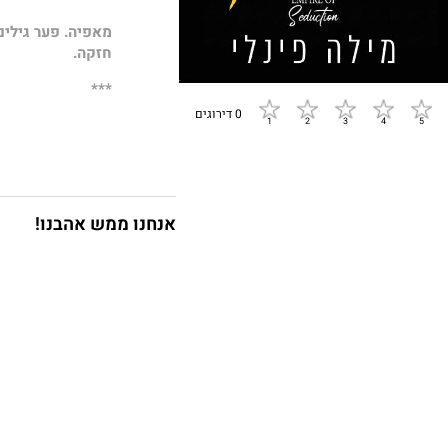
מאפיה. פער גילים
חזקה.
***
0 דירוגים
מגי
עשיתי טעות איומה
אנחנו ממש אהבנו!
בסך הכול הייתי ז
של כיף לעצמי, אז 
סיפור.
רק שעכשיו אני מגל
של המשפחה שלי ב
אני לא אתן לזה ל
ויטו ד'אגוסטינו או