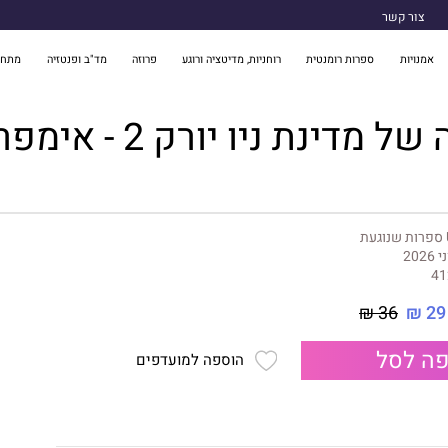
צור קשר
אמנויות
ספרות רומנטית
רוחניות, מדיטציה ורוגע
פרוזה
מד"ב ופנטזיה
מתח 
ינת ניו יורק 2 - אימפריית יצרים
געת
 2026
41
36 ₪
29 ₪
ה לסל
הוספה למועדפים