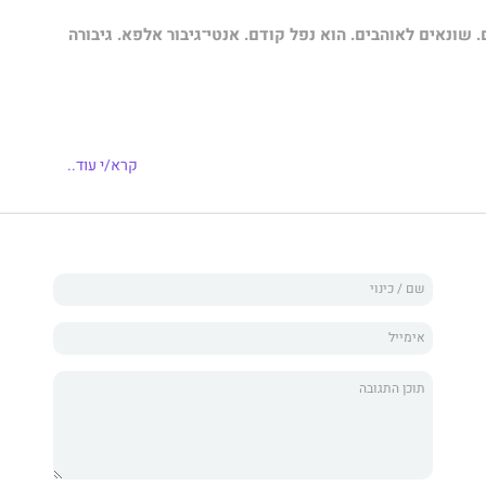
. שונאים לאוהבים. הוא נפל קודם. אנטי־גיבור אלפא. גיבורה
קרא/י עוד..
.
קוקה להפוגה קטנה מניהול היקב המשפחתי עם אחי, כמה ימים
יצאתי לסוף שבוע ושכבתי עם זר יפהפה. סתם סטוץ, לא כזה
ה שהזר הזה הוא בוס במאפיה. וגרוע מכך, הבוס הזה זכה ביקב
משחק פוקר עם אחי.
קרות. אילחם עד שאקבל את היקב שלנו בחזרה.
לי חכם, עוצמתי וחתיך בטירוף, אבל אין לו סיכוי לנצח אותי.