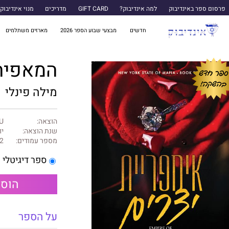
פרסום ספר באינדיבוק
למה אינדיבוק?
GIFT CARD
מדריכים
מנוי אינדיבוק
חדשים
מבצעי שבוע הספר 2026
מארזים משתלמים
המאפיה של מד
מילה פינלי
הוצאה:
U ספרות שנו
שנת הוצאה:
יוני
מספר עמודים:
2
ספר דיגיטלי
הוספ
על הספר