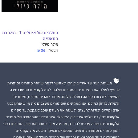
המלכים של איטליה 1 - מאהבת
המאפיה
מילה פינלי
דיגיטלי
36 ₪
משימת העל של אינדיבוק היא לאפשר לכמה שיותר סופרים וסופרות
להפיץ לעולם את הסיפורים והמסרים שלהם, לתת לקוראים חופש בחירה
והעשיר את כוח הקריאה בעולם שלהם. אנחנו אוהבים ספרים, סיפורים
ולמידה, בדיוק כמוכם, אנו מאמינים שסיפורים מעצבים את מי שאנחנו כבני
אדם ומילים יכולות להעצים ולשנות את העולם שסביבנו.קצת על ספרים
אלקטרוניים / דיגיטלייםאינדיבוק היא חלק אינטגראלי מהמהפכה של ספרים
אלקטרוניים בשפה עברית להורדה, מהפכה אשר פתחה את שוק הספרים בפני
המון סופרים וסופרות חדשים ומוכשרים ובעיקר חשפה את הקוראים
הישראלים לעוד מבחר עצום ומרתק של ספרים בשלל נושאים וז'אנרים.