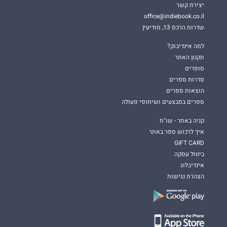
יצירת קשר
office@indiebook.co.il
שדרות הרכס 13, מודיעין
למה אינדיבוק?
תקנון האתר
סופרים
סדרות ספרים
הוצאות ספרים
ספרים במבצעים ושיתופי פעולה
קניה באתר - שו"ת
איך לרכוש ספר באתר
GIFT CARD
ביטול עסקה
אינדיבלוג
הצהרת נגישות