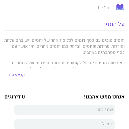
פרק ראשון
על הספר
יחסים טובים עם כסף דומים לכל סוג אחר של יחסים: יש בהם עליות
ומורדות, פרידות ופיוסים. ובדיוק כמו יחסים אחרים, חיי אושר עם
כסף מסתכמים באהבה.
באמצעות הסיפורים של לקוחותיה והסאגה הפרטית שלה מספרת
קייט נורתרפ
איך התגברה על חובות גדולים והצליחה לצאת לחירות
פיננסית מוחלטת בגיל 28.
קרא/י עוד..
נורתרופ משמשת כמדריכה במסע החיפוש שלכן לחירות פיננסית
אישית באמצעות אהבה. תלמדו למַפּות את חייכן הפיננסיים הנוכחיים
אנחנו ממש אהבנו!
0 דירוגים
ולתכנן איך להביא אתכן למקום חפצכן – אם זו דירת פנטהאוז ואם
בקתה בחורש.
בספר כלולים תרגילים הפונים הן להיבטים הרגשיים והן להיבטים
המעשיים של חייכן הפיננסיים. הם יעזרו לכן להבין את תפיסותיכן
האישיות על כסף ועושר, ואיך לשפר אותן.