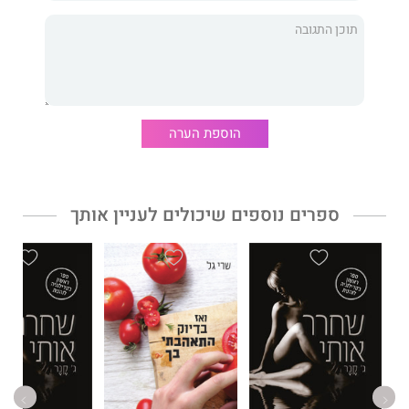
תלמדו על דפוסי חשיבה שעלולים למנוע מכן להרוויח כראוי או
לחסוך מה שאתן יכולות. נורתרפ תלמד אתכן איך לשנות את
אמונותיכן על כסף, לבנות תקציב, להוציא כסף בהתאם לערכים שלכן,
להיפטר מחובות ועוד הרבה יותר. בקצרה, היא תלמד אתכן לאהוב את
כספכן כדי שתוכלו לאהוב את חייכן.
הוספת הערה
קייט נורתרפ
היא יַזֶּמֶת יצירתית, מדריכה עסקית, מרצה וסופרת. היא
זכתה בחֵירות פיננסית בגיל 28 באמצעות הקמת צוות של יותר מ-1,000
יזמי בריאות בתעשיית השיווק הרשתי.
ספרים נוספים שיכולים לעניין אותך