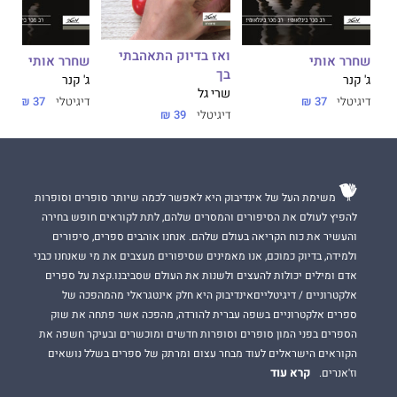
ואז בדיוק התאהבתי
שחרר אותי
שחרר אותי
בך
ג' קנר
ג' קנר
שרי גל
דיגיטלי
37 ₪
דיגיטלי
37 ₪
דיגיטלי
39 ₪
משימת העל של אינדיבוק היא לאפשר לכמה שיותר סופרים וסופרות
להפיץ לעולם את הסיפורים והמסרים שלהם, לתת לקוראים חופש בחירה
והעשיר את כוח הקריאה בעולם שלהם. אנחנו אוהבים ספרים, סיפורים
ולמידה, בדיוק כמוכם, אנו מאמינים שסיפורים מעצבים את מי שאנחנו כבני
אדם ומילים יכולות להעצים ולשנות את העולם שסביבנו.קצת על ספרים
אלקטרוניים / דיגיטלייםאינדיבוק היא חלק אינטגראלי מהמהפכה של
ספרים אלקטרוניים בשפה עברית להורדה, מהפכה אשר פתחה את שוק
הספרים בפני המון סופרים וסופרות חדשים ומוכשרים ובעיקר חשפה את
הקוראים הישראלים לעוד מבחר עצום ומרתק של ספרים בשלל נושאים
קרא עוד
וז'אנרים.