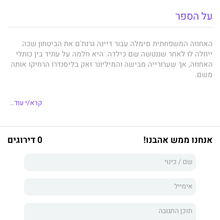
על הספר
האחוזה המשפחתית סימלה עבור דיינה גרנת'ם את הביטחון שכה
ייחלה לו לאחר שננטשה שם כילדה. היא חלמה על עתיד בין כותלי
האחוזה, אך שערורייה מבישה והמיליונר זאק בליסנדרו הרחיקו אותה
משם.
קרא/י עוד..
עכשיו יש לדיינה הזדמנות לחזור לחיים שהיא השתוקקה להם, אך
עליה להתעמת פנים אל פנים עם זאק. הוא כבר הכתים את חייה פעם
אחת בעבר, ועכשיו יש לו הצעה שערורייתית – הוא ייתן לדיינה את
אנחנו ממש אהבנו!
0 דירוגים
שחפץ ליבה אם תסכים להינשא לו ולהעניק לו את תומתה בליל
כלולותיהם.