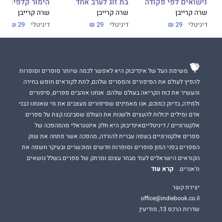
נישואים לפי פקודה
בת זוג לערב אחד
הימור קלפים מס
שרה קרייבן
שרה קרייבן
שרה קרייבן
דיגיטלי
29 ₪
דיגיטלי
29 ₪
דיגיטלי
29 ₪
משימת העל של אינדיבוק היא לאפשר לכמה שיותר סופרים וסופרות
להפיץ לעולם את הסיפורים והמסרים שלהם, לתת לקוראים חופש בחירה
והעשיר את כוח הקריאה בעולם שלהם. אנחנו אוהבים ספרים, סיפורים
ולמידה, בדיוק כמוכם, אנו מאמינים שסיפורים מעצבים את מי שאנחנו כבני
אדם ומילים יכולות להעצים ולשנות את העולם שסביבנו.קצת על ספרים
אלקטרוניים / דיגיטלייםאינדיבוק היא חלק אינטגראלי מהמהפכה של
ספרים אלקטרוניים בשפה עברית להורדה, מהפכה אשר פתחה את שוק
הספרים בפני המון סופרים וסופרות חדשים ומוכשרים ובעיקר חשפה את
הקוראים הישראלים לעוד מבחר עצום ומרתק של ספרים בשלל נושאים
קרא עוד
וז'אנרים.
יצירת קשר
office@indiebook.co.il
שדרות הרכס 13, מודיעין