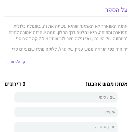
על הספר
אתנה האווארד לא האמינה שהיא עשתה את זה. בשמלת כלולות
מפוארת ותפוחה, היא נמלטה דרך החלון, ממה שהיתה אמורה להיות
"החתונה של השנה", ואז נפלה ישר לזרועותיו של לוקה דה-רוסי!
זה היה כפי הנראה ממש עניין של גורל. ללוקה נותרו שבועיים כדי
להתחתן ולעמוד בתנאי הצוואה של סבתו. איש העסקים חסר המצפון
מציע לאתנה מיליון לירות שטרלינג אם היא תסכים להפוך לגברת
קרא/י עוד..
דה-רוסי, על הנייר בלבד.
אלא שכוח המשיכה שיש לאתנה מתגלה כחזק מדי, והפלייבוי הציני
אנחנו ממש אהבנו!
0 דירוגים
מתחיל להרגיש שאולי הוא זקוק ליותר מהעסקה הנוכחית...