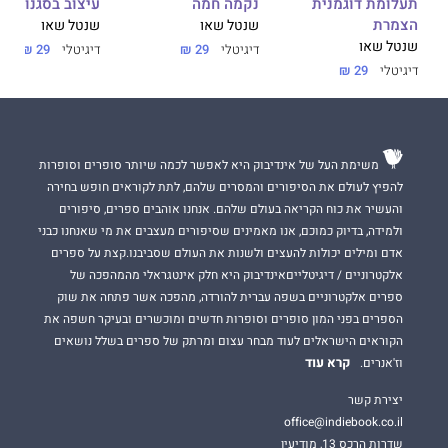
תעלומת דוגמנית
נקמה חמה
עיצוב בסגנון יוונ
הצמרת
שנטל שאו
שנטל שאו
שנטל שאו
דיגיטלי
29 ₪
דיגיטלי
29 ₪
דיגיטלי
29 ₪
משימת העל של אינדיבוק היא לאפשר לכמה שיותר סופרים וסופרות
להפיץ לעולם את הסיפורים והמסרים שלהם, לתת לקוראים חופש בחירה
והעשיר את כוח הקריאה בעולם שלהם. אנחנו אוהבים ספרים, סיפורים
ולמידה, בדיוק כמוכם, אנו מאמינים שסיפורים מעצבים את מי שאנחנו כבני
אדם ומילים יכולות להעצים ולשנות את העולם שסביבנו.קצת על ספרים
אלקטרוניים / דיגיטלייםאינדיבוק היא חלק אינטגראלי מהמהפכה של
ספרים אלקטרוניים בשפה עברית להורדה, מהפכה אשר פתחה את שוק
הספרים בפני המון סופרים וסופרות חדשים ומוכשרים ובעיקר חשפה את
הקוראים הישראלים לעוד מבחר עצום ומרתק של ספרים בשלל נושאים
קרא עוד
וז'אנרים.
יצירת קשר
office@indiebook.co.il
שדרות הרכס 13, מודיעין