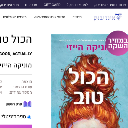
פרסום ספר באינדיבוק
למה אינדיבוק?
GIFT CARD
מדריכים
מנוי אינדיבוק
חדשים
מבצעי שבוע הספר 2026
מארזים משתלמים
הכול טו
GOOD, ACTUALLY
מוניקה הייזי
הוצאה:
כנ
שנת הוצאה:
יול
מספר עמודים:
4
פרק ראשון
ספר דיגיטלי