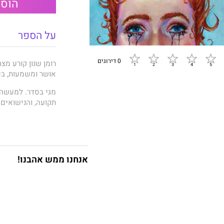
הוספ
על הספר
0 דירוגים
רומן שנון קורע מ
אושר ומשמעות, בע
מגי בסדר. למעשה, 
מגי נחושה בדעתה 
סוף־סוף יש לה זמן
לשוק הבשר". בתמ
הגרושה הטרייה איי
אנחנו ממש אהבנו!
הראשונה לרווקותה
ושואלת את עצמה 
הכול טוב הוא קומ
המודרנית, כוחה של
בהבחנות דקות, מצח