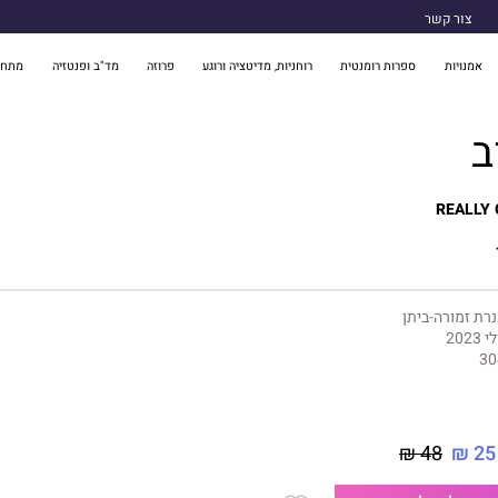
צור קשר
אמנויות
ספרות רומנטית
רוחניות, מדיטציה ורוגע
פרוזה
מד"ב ופנטזיה
מתח 
ב
REALLY 
רת זמורה-ביתן
י 2023
30
48 ₪
25 ₪