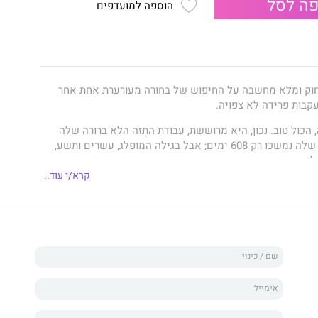
ה לסל
הוספה למועדפים
צחוק ומלא מחשבה על החיפוש של בחורה מעורערת אחת אחר
קבות פרידה לא צפויה.
הכול טוב. נכון, היא מרוששת, עבודת התֶזה הלא ברורה שלה
תקועה, והנישואים שלה נמשכו רק 608 ימים; אבל בגילה המופלג, עשרים ותשע,
לחבק את החיים כגרושה טרייה וצעירה במיוחד.
קרא/י עוד..
 לתשעה תחביבים, לאכול המבורגרים בארבע בבוקר ו"לחזור
יכת היועצת האקדמית שלה שמאמינה באהבה קשוחה, חברתה
מי והצ'אט הקבוצתי (כמובן), מגי משרכת רגליים בשנה
, יוצאת לבלות בלי הפסקה, ומדי פעם מתעוררת על הרצפה
שאלות קשות.
דיה מרירה־מתוקה שחושפת את אי־הוודאויות של האהבה
 חברוּת והחיפוש אחרי מה שנקרא "אושר". רומן ביכורים עשיר
יק עד דמעות, מסופר בקול רענן ובלתי נשכח.