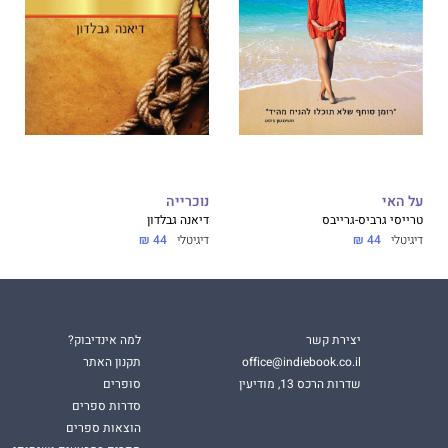
על האי
נוכרייה
טרייסי גרביס-גרייבס
דיאנה גבלדון
דיגיטלי
44 ₪
דיגיטלי
44 ₪
יצירת קשר
למה אינדיבוק?
office@indiebook.co.il
תקנון האתר
שדרות הרכס 13, מודיעין
סופרים
סדרות ספרים
הוצאות ספרים