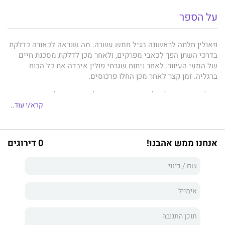
על הספר
פאולין חלתה לראשונה בגיל חמש עשרה. מה שנראה לכאורה כדלקת
בדרכי השתן הפך לכאבי מפרקים, ולאחר מכן לדלקת מסכנת חיים
של המעי העיוור. לאחר ניתוח שגרתי פולין איבדה את כל הכוח
ברגליה. זמן קצר לאחר מכן החלו פרכוסים.
אבל הבדיקות של פולין תקינות. נראה שלתסמינים שלה אין סיבה
רפואית כלשהי.
קרא/י עוד..
זה אמנם מקרה קיצוני, אבל פאולין איננה יחידה. כשליש מהאנשים
המבקרים אצל רופא המשפחה שלהם סובלים מתסמינים שאין להם
אנחנו ממש אהבנו!
0 דירוגים
הסבר רפואי. אצל רובם קיים חשד שהמקור לסבלם הוא רגשי, ובדרך
כלל זה הדבר האחרון שהמטופל רוצה לשמוע והרופא רוצה לומר.
אנחנו מקבלים את העובדה שהלב שלנו מפרפר בהתרגשות והגבות
שלנו מזיעות בעצבים, אבל במסע הזה אל העולם הממשי מאוד של
המחלות הפסיכוסומטיות,
סוזן או'סליבן
מגלה את הסודות שכולנו
מצליחים להסתיר מפני עצמנו.