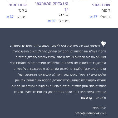
ואז בדיוק התאהבתי
שחרר אותי
שחרר אותי
בך
ג' קנר
ג' קנר
שרי גל
דיגיטלי
37 ₪
דיגיטלי
37 ₪
דיגיטלי
39 ₪
משימת העל של אינדיבוק היא לאפשר לכמה שיותר סופרים וסופרות
להפיץ לעולם את הסיפורים והמסרים שלהם, לתת לקוראים חופש בחירה
והעשיר את כוח הקריאה בעולם שלהם. אנחנו אוהבים ספרים, סיפורים
ולמידה, בדיוק כמוכם, אנו מאמינים שסיפורים מעצבים את מי שאנחנו כבני
אדם ומילים יכולות להעצים ולשנות את העולם שסביבנו.קצת על ספרים
אלקטרוניים / דיגיטלייםאינדיבוק היא חלק אינטגראלי מהמהפכה של
ספרים אלקטרוניים בשפה עברית להורדה, מהפכה אשר פתחה את שוק
הספרים בפני המון סופרים וסופרות חדשים ומוכשרים ובעיקר חשפה את
הקוראים הישראלים לעוד מבחר עצום ומרתק של ספרים בשלל נושאים
קרא עוד
וז'אנרים.
יצירת קשר
office@indiebook.co.il