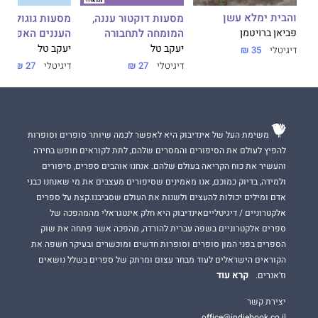
והבית ימלא עשן
מסעות דוקטור עננה,
מסעות גוגול, נס
המומחה לתחבורה
העננים האפורים
פביאן ברויטמן
יעקב טל
יעקב טל
דיגיטלי
35 ₪
דיגיטלי
27 ₪
דיגיטלי
27 ₪
משימת העל של אינדיבוק היא לאפשר לכמה שיותר סופרים וסופרות
להפיץ לעולם את הסיפורים והמסרים שלהם, לתת לקוראים חופש בחירה
והעשיר את כוח הקריאה בעולם שלהם. אנחנו אוהבים ספרים, סיפורים
ולמידה, בדיוק כמוכם, אנו מאמינים שסיפורים מעצבים את מי שאנחנו כבני
אדם ומילים יכולות להעצים ולשנות את העולם שסביבנו.קצת על ספרים
אלקטרוניים / דיגיטלייםאינדיבוק היא חלק אינטגראלי מהמהפכה של
ספרים אלקטרוניים בשפה עברית להורדה, מהפכה אשר פתחה את שוק
הספרים בפני המון סופרים וסופרות חדשים ומוכשרים ובעיקר חשפה את
הקוראים הישראלים לעוד מבחר עצום ומרתק של ספרים בשלל נושאים
קרא עוד
וז'אנרים.
יצירת קשר
office@indiebook.co.il