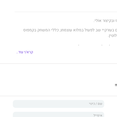
ובקיצור אוֹלי.
 בעורקיי שב לפעול במלוא עוצמתו, כללי המשחק בקמפוס
וטין.
 על יכולותיי, אני כבר לא הדחויה חסרת הכוח.
קרא/י עוד..
יונות מצד שאר הסטודנטים, וכבר לא הבוגדת שהעזה לברוח
ין לי בעיות אחרות… והן חמורות הרבה יותר.
ד בחיי ומאלץ אותי להתחבר יותר ויותר אל הכבולים שלי, אני
!
ציפורניים כדי לרסן את התשוקות ואת היצרים שמשתלטים עליי
יהם תלויים בי. אבל הכבולים שלי לא מוותרים ומתעקשים
י עושה, וככל שהם וכוחותיהם נחשפים בפניי, כך הצורך הבלתי
הולך וגובר.
ובים מאי פעם ואני כבר לא יודעת על מי אוכל לסמוך.