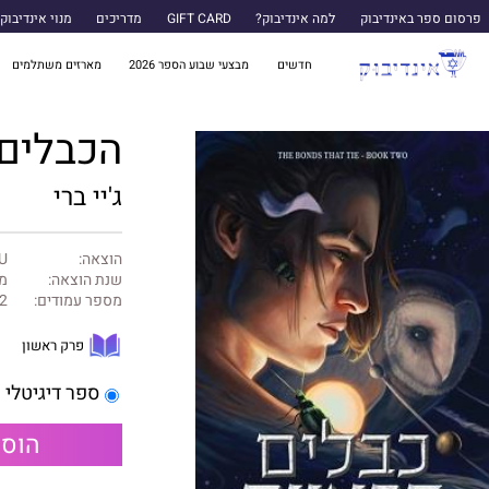
פרסום ספר באינדיבוק
למה אינדיבוק?
GIFT CARD
מדריכים
מנוי אינדיבוק
חדשים
מבצעי שבוע הספר 2026
מארזים משתלמים
הכבלים שמחבר
ג'יי ברי
הוצאה:
U ספרות שנו
שנת הוצאה:
מרץ
מספר עמודים:
2
פרק ראשון
ספר דיגיטלי
הוספ