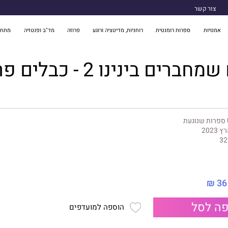
צור קשר
אמנויות
ספרות רומנטית
רוחניות, מדיטציה ורוגע
פרוזה
מד"ב ופנטזיה
מתח 
ים בינינו 2 - כבלים פראיים
געת
 2023
32
36 ₪
ה לסל
הוספה למועדפים