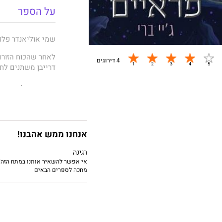
על הספר
שמי אוליאנדר פלוז 
לאחר שהכוח הזורם
4 דירוגים
דרייבן משתנים לחל
בעקבות גילוי האמת
כבר לא הקורבן לבר
מהכבולים שלה.
אנחנו ממש אהבנו!
אבל זה לא אומר שא
רגינה
כשהגורל משחק תפקי
אי אפשר להשאיר אותנו במתח הזה!!
נלחמת בשיניים וב
מחכה לספרים הבאים
לטובת האנשים שחי
לשלוט בכל צעד שאנ
נישא להתרחק מהם 
כוחות ההתנגדות קר