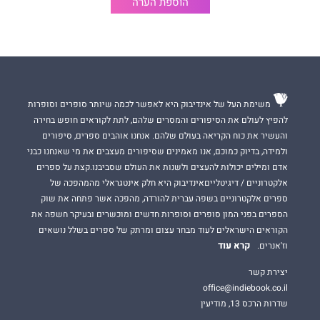
הוספת הערה
משימת העל של אינדיבוק היא לאפשר לכמה שיותר סופרים וסופרות
להפיץ לעולם את הסיפורים והמסרים שלהם, לתת לקוראים חופש בחירה
והעשיר את כוח הקריאה בעולם שלהם. אנחנו אוהבים ספרים, סיפורים
ולמידה, בדיוק כמוכם, אנו מאמינים שסיפורים מעצבים את מי שאנחנו כבני
אדם ומילים יכולות להעצים ולשנות את העולם שסביבנו.קצת על ספרים
אלקטרוניים / דיגיטלייםאינדיבוק היא חלק אינטגראלי מהמהפכה של
ספרים אלקטרוניים בשפה עברית להורדה, מהפכה אשר פתחה את שוק
הספרים בפני המון סופרים וסופרות חדשים ומוכשרים ובעיקר חשפה את
הקוראים הישראלים לעוד מבחר עצום ומרתק של ספרים בשלל נושאים
קרא עוד
וז'אנרים.
יצירת קשר
office@indiebook.co.il
שדרות הרכס 13, מודיעין