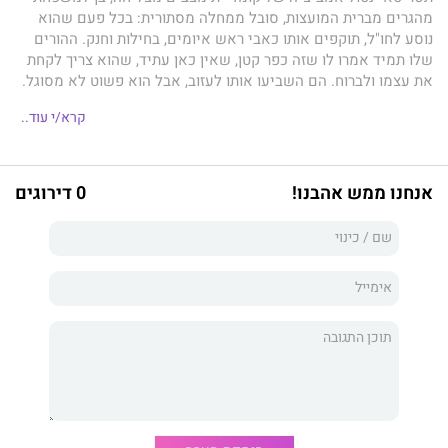
מהגרים מברית המועצות, סובל ממחלה מסתורית: בכל פעם שהוא
נוסע לחו"ל, תוקפים אותו כאבי ראש איומים, בחילות וחנק. ההורים
שלו תמיד אמרו לו שזה כפר קטן, שאין כאן עתיד, שהוא צריך לקחת
את עצמו ולברוח. הם השביעו אותו לעזוב, אבל הוא פשוט לא מסוגל.
בעוד חבריו הטובים מהגרים מישראל בזה אחר זה, הוא נותר תקוע -
קרא/י עוד..
לא מצליח לעזוב ולא יכול להישאר. עד שאירוע טרגי מאלץ אותו
להתעמת עם השדים שלו.
ניסן
שור
קורע לגזרים את היְלִידִיוּת
הישראלית הזחוחה כשם שאינו חס על הפנטזיה המתפנקת של
הזָרוּת. כשהוא נע בווירטואוזיות בין התבוננות פנימית אכזרית לשיאים
אנחנו ממש אהבנו!
0 דירוגים
של גרוטסקה פראית, מציג שור לונה-פארק ספרותי
חד-פעמי, שתאוצתו המסחררת מותירה את הקורא חסר נשימה. בלשון
מושחזת וחסרת מעצורים,
הישראלי
הנצחי
לוכד את נִשמתו
החמקמקה של הרגע שבו אנו חיים.