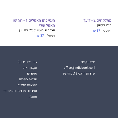
 בפני עצמו וניתן לקרוא כספר בודד.
מתלקחים 2 - דועך
הנסיכים האפלים 1 - רומיאו
ג'ולי ג'ונסון
האפל שלי
פרקר ס. הנטינגטון
ל'. ג'יי. שן
דיגיטלי
37 ₪
דיגיטלי
37 ₪
יצירת קשר
למה אינדיבוק?
office@indiebook.co.il
תקנון האתר
שדרות הרכס 13, מודיעין
סופרים
סדרות ספרים
הוצאות ספרים
ספרים במבצעים ושיתופי
פעולה