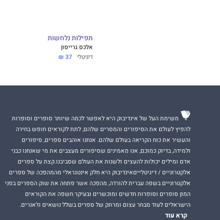
התכוון להתאהב.
כל ספר בסדרה עומד
תפילות נלחשות
אלכס גרייסון
דיגיטלי
37 ₪
משימת העל של אינדיבוק היא לאפשר לכמה שיותר סופרים וסופרות
להפיץ לעולם את הסיפורים והמסרים שלהם, לתת לקוראים חופש בחירה
והעשיר את כוח הקריאה בעולם שלהם. אנחנו אוהבים ספרים, סיפורים
ולמידה, בדיוק כמוכם, אנו מאמינים שסיפורים מעצבים את מי שאנחנו כבני
אדם ומילים יכולות להעצים ולשנות את העולם שסביבנו.קצת על ספרים
אלקטרוניים / דיגיטלייםאינדיבוק היא חלק אינטגראלי מהמהפכה של ספרים
אלקטרוניים בשפה עברית להורדה, מהפכה אשר פתחה את שוק הספרים בפני
המון סופרים וסופרות חדשים ומוכשרים ובעיקר חשפה את הקוראים
הישראלים לעוד מבחר עצום ומרתק של ספרים בשלל נושאים וז'אנרים.
קרא עוד