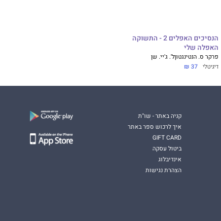
הנסיכים האפלים 2 - התשוקה
האפלה שלי
פרקר ס. הנטינגטון
ל'. ג'יי. שן
דיגיטלי
37 ₪
קניה באתר - שו"ת
איך לרכוש ספר באתר
GIFT CARD
ביטול עסקה
אינדיבלוג
הצהרת נגישות