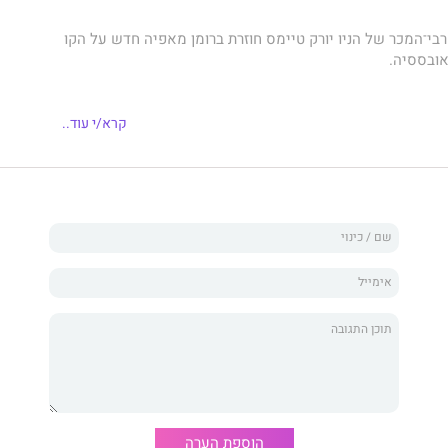
רבי־המכר של הניו יורק טיימס חוזרת ברומן מאפיה חדש על הקו
ובססיה.
קרא/י עוד..
עדנו זה לזה. אבל באותו לילה בקרנבל,
, הבנתי מי אני רוצה להיות."
ראתי מימיי היה משורבט על דלת של שירותים ניידים, חרוט
פאתי בוסטון.
אהבה נשארת.
נות, האהבה ממתינה.
האהבה מחממת.
הוספת הערה