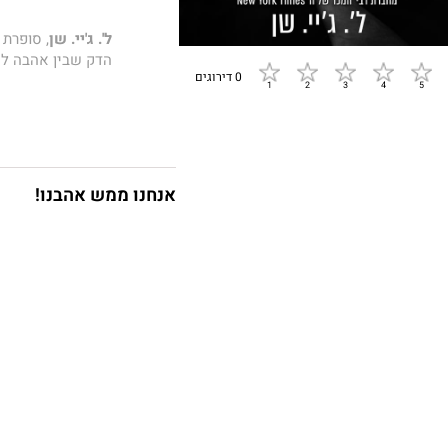
ל'. ג'יי. שן
, סופרת 
הדק שבין אהבה לא
0 דירוגים
"אולי מעולם לא נו
אנחנו ממש אהבנו!
כשהראית לי מי אתה
הדבר הכי חשוב שק
בפלסטיק בקרנבל ב
התאווה דועכת, ה
התאווה חסרת סבל
התאווה שורפת, 