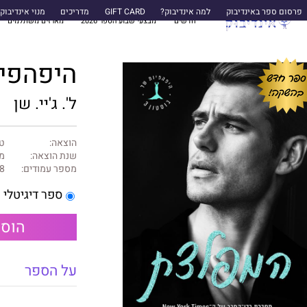
פרסום ספר באינדיבוק
למה אינדיבוק?
GIFT CARD
מדריכים
מנוי אינדיבוק
חדשים
מבצעי שבוע הספר 2026
מארזים משתלמים
היפהפיות ש
ל'. ג'יי. שן
הוצאה:
טו
שנת הוצאה:
מאי
מספר עמודים:
8
ספר דיגיטלי
הוספ
על הספר