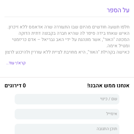
על הספר
חלפו תשעה חודשים מהיום שבו התעוררה שרה אדאמס ללא זיכרון.
האיש שאחז בידה סיפר לה שהיא חברה בקבוצה דתית הדוקה
המכונה "האור", אשר מונהגת על ידי האב גבריאל – אדם כריזמטי
ומטיל אימה.
כאישה בקהילת "האור", היא מחויבת לציית ללא עוררין ולהיכנע לרצון
בעלה.
קרא/י עוד..
כשזיכרונה של שרה מתחיל לחזור אליה והיא נזכרת בעברה, היא
מבינה שהכול היה שקר. "האור" הוא ארגון חתרני ומסוכן, שהשפעתו
המשחיתה מגיעה הרבה מעבר לגבולות המתחם המרוחק שבו הוחזקה.
אנחנו ממש אהבנו!
0 דירוגים
כעת, כשחייה מונחים על כף המאזניים, שרה מתאמצת לחלץ את
זיכרונותיה האמיתיים מתוך עננת ההתניה שעברה.
היא משתוקקת להימלט, אבל במי תוכל לבטוח?
אילו מאמינים נוספים הוכנסו בכוח אל הכת ועברו שטיפת מוח?
ככל שהיא נזכרת יותר, כך מתחוור לה שג'ייקוב – הגבר המכנה את
עצמו בעלה – שומר סודות נפיצים משלו.