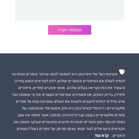
אבל שרה לא יכולה להימלט לבדה ולהשאיר מאחור את התמימים
החפים מפשע, ולכן היא תעשה כל שביכולתה על מנת לחסל את
"האור".
הוספת הערה
זהו החלק השני בדואט מותח, מסועף ואפל, הנכנס אל נבכיה של כת
הדוגלת בדיכוי וגורמת להחשכה אנושית. קדם לו הספר הדרך אל
האור.
אלית'ה
רומיג היא מחברת רבי־המכר של הניו יורק טיימס, וול סטריט
משימת העל של אינדיבוק היא לאפשר לכמה שיותר סופרים וסופרות
ג'ורנל ויו. אס. איי. טודיי.
להפיץ לעולם את הסיפורים והמסרים שלהם, לתת לקוראים חופש בחירה
והעשיר את כוח הקריאה בעולם שלהם. אנחנו אוהבים ספרים, סיפורים
בישראל תורגמו וזכו להצלחה אדירה ספריה: השלכות, אמת והרשעה.
ולמידה, בדיוק כמוכם, אנו מאמינים שסיפורים מעצבים את מי שאנחנו כבני
אדם ומילים יכולות להעצים ולשנות את העולם שסביבנו.קצת על ספרים
אלקטרוניים / דיגיטלייםאינדיבוק היא חלק אינטגראלי מהמהפכה של
ספרים אלקטרוניים בשפה עברית להורדה, מהפכה אשר פתחה את שוק
הספרים בפני המון סופרים וסופרות חדשים ומוכשרים ובעיקר חשפה את
הקוראים הישראלים לעוד מבחר עצום ומרתק של ספרים בשלל נושאים
קרא עוד
וז'אנרים.