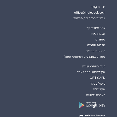
יצירת קשר
office@indiebook.co.il
שדרות הרכס 13, מודיעין
למה אינדיבוק?
תקנון האתר
סופרים
סדרות ספרים
הוצאות ספרים
ספרים במבצעים ושיתופי פעולה
קניה באתר - שו"ת
איך לרכוש ספר באתר
GIFT CARD
ביטול עסקה
אינדיבלוג
הצהרת נגישות