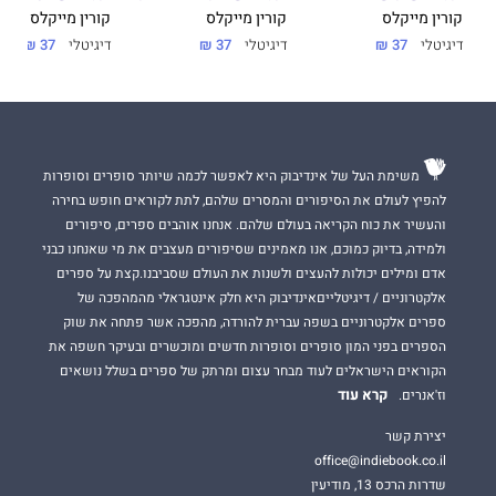
קורין מייקלס
קורין מייקלס
קורין מייקלס
דיגיטלי
37 ₪
דיגיטלי
37 ₪
דיגיטלי
37 ₪
משימת העל של אינדיבוק היא לאפשר לכמה שיותר סופרים וסופרות
להפיץ לעולם את הסיפורים והמסרים שלהם, לתת לקוראים חופש בחירה
והעשיר את כוח הקריאה בעולם שלהם. אנחנו אוהבים ספרים, סיפורים
ולמידה, בדיוק כמוכם, אנו מאמינים שסיפורים מעצבים את מי שאנחנו כבני
אדם ומילים יכולות להעצים ולשנות את העולם שסביבנו.קצת על ספרים
אלקטרוניים / דיגיטלייםאינדיבוק היא חלק אינטגראלי מהמהפכה של
ספרים אלקטרוניים בשפה עברית להורדה, מהפכה אשר פתחה את שוק
הספרים בפני המון סופרים וסופרות חדשים ומוכשרים ובעיקר חשפה את
הקוראים הישראלים לעוד מבחר עצום ומרתק של ספרים בשלל נושאים
קרא עוד
וז'אנרים.
יצירת קשר
office@indiebook.co.il
שדרות הרכס 13, מודיעין