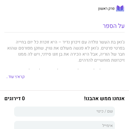
פרק ראשון
על הספר
ג'ואן בת העשר נולדה עם זיכרון נדיר – היא זוכרת כל יום בחייה
בפרטי פרטים. ג'ואן לא פגשה מעולם את גווין, שחקן מפורסם שהוא
חבר של הוריה, אבל היא הכירה את בן זוגו סידני, ויש לה ממנו
זיכרונות מוחשיים להדהים.
גווין, שמתאבל על מותו של סידני, מעלה באש כל זכר לחייהם
המשותפים ונוסע לניו ג'רזי בתקווה למצוא קצת שלווה בבית חבריו.
קרא/י עוד..
אבל במקום שלווה הוא מוצא שם את בִּתם ג'ואן.
גווין מציע לג'ואן עסקה: היא תחלוק איתו את זיכרונותיה מסידני, והוא
אנחנו ממש אהבנו!
0 דירוגים
יעזור לה לזכות בתחרות כתיבת שירים חשובה. הצמד הבלתי סביר הזה
יוצא למסע משותף, עד שג'ואן חושפת גילויים מפתיעים על
החודשים האחרונים בחייו של סידני, שמאלצים את גווין לפקפק הן
בטוהר עברם המשותף והן במהלך עתידו הקרוב.