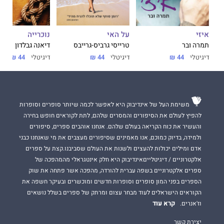
על האי
נוכרייה
איזי
טרייסי גרביס-גרייבס
דיאנה גבלדון
תמרה ובר
דיגיטלי
44 ₪
דיגיטלי
44 ₪
דיגיטלי
44 ₪
משימת העל של אינדיבוק היא לאפשר לכמה שיותר סופרים וסופרות
להפיץ לעולם את הסיפורים והמסרים שלהם, לתת לקוראים חופש בחירה
והעשיר את כוח הקריאה בעולם שלהם. אנחנו אוהבים ספרים, סיפורים
ולמידה, בדיוק כמוכם, אנו מאמינים שסיפורים מעצבים את מי שאנחנו כבני
אדם ומילים יכולות להעצים ולשנות את העולם שסביבנו.קצת על ספרים
אלקטרוניים / דיגיטלייםאינדיבוק היא חלק אינטגראלי מהמהפכה של
ספרים אלקטרוניים בשפה עברית להורדה, מהפכה אשר פתחה את שוק
הספרים בפני המון סופרים וסופרות חדשים ומוכשרים ובעיקר חשפה את
הקוראים הישראלים לעוד מבחר עצום ומרתק של ספרים בשלל נושאים
קרא עוד
וז'אנרים.
יצירת קשר