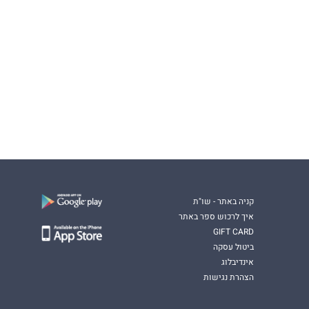
קניה באתר - שו"ת
איך לרכוש ספר באתר
GIFT CARD
ביטול עסקה
אינדיבלוג
הצהרת נגישות