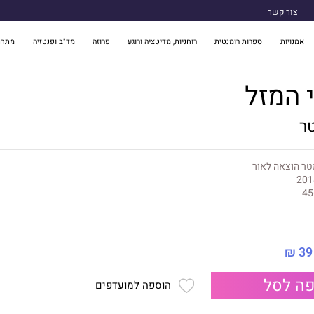
צור קשר
אמנויות
ספרות רומנטית
רוחניות, מדיטציה ורוגע
פרוזה
מד"ב ופנטזיה
מתח 
י המזל
טר
ר הוצאה לאור
201
45
39 ₪
ה לסל
הוספה למועדפים