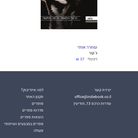
שחרר אותי
ג' קנר
דיגיטלי
37 ₪
יצירת קשר
למה אינדיבוק?
office@indiebook.co.il
תקנון האתר
שדרות הרכס 13, מודיעין
סופרים
סדרות ספרים
הוצאות ספרים
ספרים במבצעים ושיתופי
פעולה