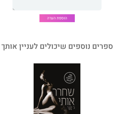
 האכזרי ביותר בקרקוב, מנמלי צפון אפריקה ועד למחנות
הוספת הערה
נכתב בהשראת סיפורה האמיתי של משפחת הסופרת, חושף כיצד
ותר של המאה העשרים, הרוח האנושית הצליחה למצוא דרך
ספרים נוספים שיכולים לעניין אותך
יתה בת חמש-עשרה, היא גילתה שמוצאה ממשפחת ניצולי
מזל
נולד מתוך המסע שלה לגלות את ההיסטוריה המדהימה של
בבלוג של האנטר, weweretheluckyones.com, ניתן למצוא הצצות אל מאחורי
המקיף שדרש פרויקט זה. האנטר מתגוררת בקונטיקט עם בעלה