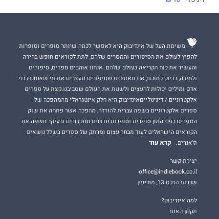
דיגיטלי
18 ₪
משימת העל של אינדיבוק היא לאפשר לכמה שיותר סופרים וסופרות
להפיץ לעולם את הסיפורים והמסרים שלהם, לתת לקוראים חופש בחירה
והעשיר את כוח הקריאה בעולם שלהם. אנחנו אוהבים ספרים, סיפורים
ולמידה, בדיוק כמוכם, אנו מאמינים שסיפורים מעצבים את מי שאנחנו כבני
אדם ומילים יכולות להעצים ולשנות את העולם שסביבנו.קצת על ספרים
אלקטרוניים / דיגיטלייםאינדיבוק היא חלק אינטגראלי מהמהפכה של
ספרים אלקטרוניים בשפה עברית להורדה, מהפכה אשר פתחה את שוק
הספרים בפני המון סופרים וסופרות חדשים ומוכשרים ובעיקר חשפה את
הקוראים הישראלים לעוד מבחר עצום ומרתק של ספרים בשלל נושאים
קרא עוד
וז'אנרים.
יצירת קשר
office@indiebook.co.il
שדרות הרכס 13, מודיעין
למה אינדיבוק?
תקנון האתר