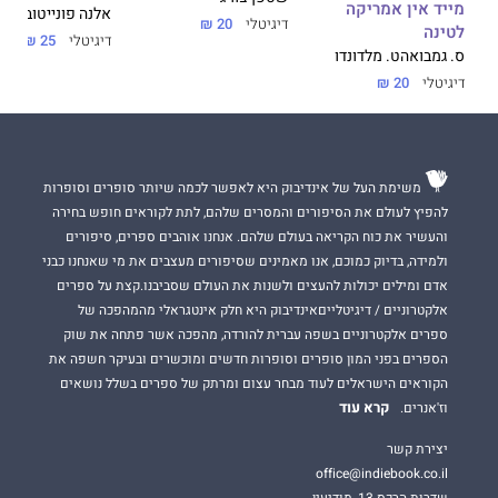
וזכה בפרסים בינלאומיים. בין היתר קיבל את פרס אלפגוארה (2009)
מייד אין אמריקה
אלנה פונייטובסקה
דיגיטלי
20 ₪
בזכות ספרו "נוסע המאה", רומן שזכה להצלחה רבה הן בספרדית והן
לטינה
דיגיטלי
25 ₪
בתרגומים השונים. כמו כן קיבל את פרס המבקרים (2010) ואת פרס
ס. גמבואה
ט. מלדונדו
היפריון לשירה (2002). כתב העת "גרנטה" בחר בו כאחד הסופרים
דיגיטלי
20 ₪
הלטינו-אמריקאים הצעירים המצטיינים.
נאומן פרסם עד היום שבעה רומנים, תשעה ספרי שירה, חמישה
משימת העל של אינדיבוק היא לאפשר לכמה שיותר סופרים וסופרות
קובצי סיפורים קצרים, ספר מסעות, ספר אפוריזמים, עשרות מאמרים
להפיץ לעולם את הסיפורים והמסרים שלהם, לתת לקוראים חופש בחירה
לעיתונות, ובזמנו הפנוי הוא מחבר גם קומיקס. ספריו תורגמו עד כה
והעשיר את כוח הקריאה בעולם שלהם. אנחנו אוהבים ספרים, סיפורים
ל-24 שפות.
ולמידה, בדיוק כמוכם, אנו מאמינים שסיפורים מעצבים את מי שאנחנו כבני
זהו ספרו השני הרואה אור ב"תשע נשמות", לאחר "לדבר לעצמנו".
אדם ומילים יכולות להעצים ולשנות את העולם שסביבנו.קצת על ספרים
אלקטרוניים / דיגיטלייםאינדיבוק היא חלק אינטגראלי מהמהפכה של
ספרים אלקטרוניים בשפה עברית להורדה, מהפכה אשר פתחה את שוק
הספרים בפני המון סופרים וסופרות חדשים ומוכשרים ובעיקר חשפה את
על המחבר ויצירתו:
הקוראים הישראלים לעוד מבחר עצום ומרתק של ספרים בשלל נושאים
"יכולת כתיבה היא תכונה שאנו מוצאים לעתים רחוקות מאוד.
קרא עוד
וז'אנרים.
כשקוראים את הרומן היפהפה של נאומן, מבינים עד כמה גבוה הוצב
יצירת קשר
הרף".
office@indiebook.co.il
גרדיאן
שדרות הרכס 13, מודיעין