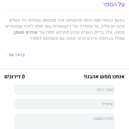
על הספר
במשך כמאה שנה היתה ארגנטינה ארץ מובטחת שחולמי כל העולם
מהגרים אליה, עד שסדרה של דיקטטורות עשו אותה לארץ שמהגרים
ממנה. אלה בדיוק השנים שבהן מתרחש ספרו של
אנדרס נאומן
,
שנולד בבואנוס איירס והיגר ממנה עם משפחתו לספרד.
קרא/י עוד..
מתוך מכתב לא גמור שכותבת לו סבתו בלנקה, יוצא המספר למסע
בזמן. הוא חוזר לעיר הולדתו, "המקום שכבר אינני אך עודני בו", וכותב
מכתב בתוך מכתב, זיכרון בתוך זיכרון. לפנינו סיפורה של המאה
אנחנו ממש אהבנו!
0 דירוגים
העשרים באמריקה הלטינית ולא רק בה, וגם סיפור אישי, אינטימי,
של משפחה אחת וחוויית גלות מתמשכת אחת: יהודים מבלארוס,
צרפתים מבורז' ובני ליטא, פולין וגליסיה, שהתכנסו למשפחה אחת,
משפחה שחייתה בארגנטינה שניים או שלושה דורות עד שנאלצה
להמשיך בדרכה.
בכתיבה אינטימית, מרגשת ומצחיקה, חוזר נאומן למקום ולתקופה
שעשו אותו סופר ומהגר "בתוך השפה", מצב שכפי שהוא אומר,