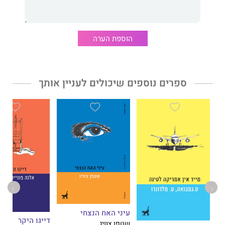
מערער "את יסודות הדיבור הפנימי. כלומר, את מצב הכתיבה עצמו."
בדרכו להשלים את מכתבה הלא-גמור של סבתו שלו הוא מחיה עולם
שלם של דמויות משפחתיות לא-נשכחות, מלאונרדו הדנדי, דרך חָקוֹבוֹ,
הוספת הערה
סוחר הכובעים בעל החלומות ההנדסיים, ועד לידיה, סוחרת האמנות
בחוש טבעי, ועוד שלל דמויות של יזמים, הרפתקנים, מהפכנים
וחולמים.
ספרים נוספים שיכולים לעניין אותך
היו זמנים בארגנטינה
הוא סיפור התבגרות, רומן פוליטי ושיר אהבה
לאלו שאינם עוד. סיור בנבכי אילן יוחסין הנפרש על פני טריטוריה
אמיתית ופנטסטית, זרה אך אוניברסלית. ספר המביא אותנו לתהות על
משמעותה של זהות בעולם התזזיתי שבו אנחנו חיים.
אנדרס נאומן
– סופר, משורר ומתרגם – נולד בבואנוס איירס ב-1977
לזוג מוזיקאים: אם ממוצא איטלקי-ספרדי ואב יהודי-גרמני. בנעוריו
היגרה משפחתו לגרנדה שבספרד, ושם הוא חי גם כיום.
הוא למד פילולוגיה ספרדית בגרנדה ולימד ספרות לטינו-אמריקנית.
עיני האח הנצחי
נאומן נחשב כיום לאחד הסופרים החשובים בדור הספרותי החדש
דייגו היקר
שטפן צוויג