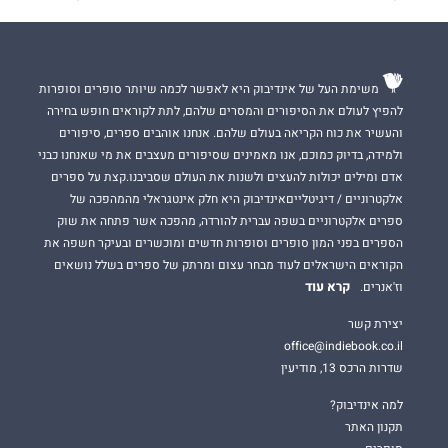
משימת העל של אינדיבוק היא לאפשר לכמה שיותר סופרים וסופרות
להפיץ לעולם את הסיפורים והמסרים שלהם, לתת לקוראים חופש בחירה
והעשיר את כוח הקריאה בעולם שלהם. אנחנו אוהבים ספרים, סיפורים
ולמידה, בדיוק כמוכם, אנו מאמינים שסיפורים מעצבים את מי שאנחנו כבני
אדם ומילים יכולות להעצים ולשנות את העולם שסביבנו.קצת על ספרים
אלקטרוניים / דיגיטלייםאינדיבוק היא חלק אינטגראלי מהמהפכה של
ספרים אלקטרוניים בשפה עברית להורדה, מהפכה אשר פתחה את שוק
הספרים בפני המון סופרים וסופרות חדשים ומוכשרים ובעיקר חשפה את
הקוראים הישראלים לעוד מבחר עצום ומרתק של ספרים בשלל נושאים
קרא עוד
וז'אנרים.
יצירת קשר
office@indiebook.co.il
שדרות הרכס 13, מודיעין
למה אינדיבוק?
תקנון האתר