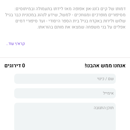
דמותו‭ ‬של‭ ‬קים‭ ‬ג‭'‬ונג-און‭ ‬אפופה‭ ‬מאז‭ ‬לידתו‭ ‬בתעמולה‭ ‬ובמיתוסים‭:
‬אפלים‭ ‬על‭ ‬בני‭ ‬משפחה‭ ‬שמצאו‭ ‬את‭ ‬מותם‭ ‬בהוראתו‭.‬
קרא/י עוד..
אנה‭ ‬פיפילד
אנחנו ממש אהבנו!
0 דירוגים
‬אל‭ ‬השליט‭ ‬המסתורי, ‬ולשחזר‭ ‬בעזרתם‭ ‬את‭ ‬פועלו.
‬כנסיך‭ ‬במתחמים‭ ‬סגורים‭ ‬ומבודדים.