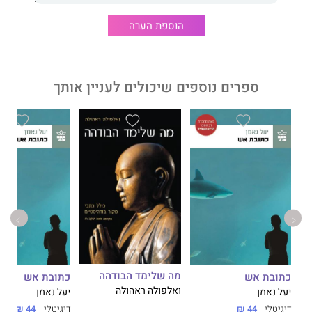
הוספת הערה
‬עד‭ ‬ימינו‭ ‬אלא‭ ‬גם‭ ‬משגשג, ‬ובמובן‭ ‬מסוים‭ ‬מאיים‭ ‬על‭ ‬כדור‭ ‬הארץ,
‬עם‭ ‬דונלד‭ ‬טראמפ‭.‬
ספרים נוספים שיכולים לעניין אותך
פיפילד
‬האהוב‭ ‬והנערץ‭".‬
‬הצפונית".
‬הגרדיאן
מה שלימד הבודהה
כתובת אש
כתובת אש
ואלפולה ראהולה
יעל נאמן
יעל נאמן
דיגיטלי
44 ₪
דיגיטלי
44 ₪