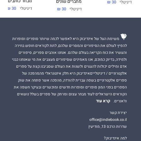
מבחר כותבים
מחברים שונים
דיגיטלי
30 ₪
דיגיטלי
30 ₪
דיגיטלי
30 ₪
משימת העל של אינדיבוק היא לאפשר לכמה שיותר סופרים וסופרות
להפיץ לעולם את הסיפורים והמסרים שלהם, לתת לקוראים חופש בחירה
והעשיר את כוח הקריאה בעולם שלהם. אנחנו אוהבים ספרים, סיפורים
ולמידה, בדיוק כמוכם, אנו מאמינים שסיפורים מעצבים את מי שאנחנו כבני
אדם ומילים יכולות להעצים ולשנות את העולם שסביבנו.קצת על ספרים
אלקטרוניים / דיגיטלייםאינדיבוק היא חלק אינטגראלי מהמהפכה של
ספרים אלקטרוניים בשפה עברית להורדה, מהפכה אשר פתחה את שוק
הספרים בפני המון סופרים וסופרות חדשים ומוכשרים ובעיקר חשפה את
הקוראים הישראלים לעוד מבחר עצום ומרתק של ספרים בשלל נושאים
קרא עוד
וז'אנרים.
יצירת קשר
office@indiebook.co.il
שדרות הרכס 13, מודיעין
למה אינדיבוק?