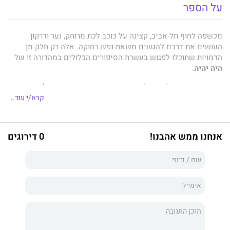
על הספר
מכשפה לחוף תל-אביב, קצינה על כוכב לכת מרוחק, נער ודרקון
העושים את דרכם להגשים משאת נפש רחוקה. אלה רק חלק מן
הדמויות שתוכלו לפגוש בעשרת הסיפורים הכלולים במהדורה זו של
היֹה יהיה
.
האסופה מביאה לכם קולות אישיים, מיוחדים ומגוונים של סופרות
וסופרים ישראלים המספרים סיפורים קרובים ורחוקים.
קרא/י עוד..
זו השנה התשיעית מוציאה לאור את
היֹה יהיה,
בתקווה לשנים רבות
אנחנו ממש אהבנו!
0 דירוגים
נוספות.
האגודה הישראלית למדע בדיוני ולפנטסיה מוציאה בכל שנה אסופה
של סיפורים קצרים מקוריים, של מבחר סופרות וסופרים.