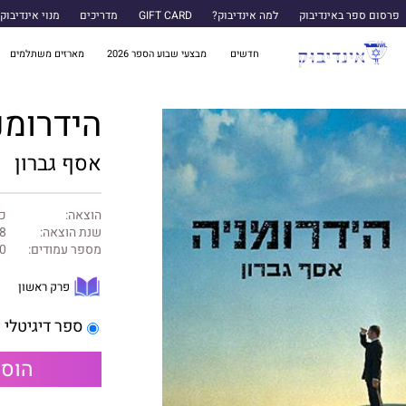
פרסום ספר באינדיבוק
למה אינדיבוק?
GIFT CARD
מדריכים
מנוי אינדיבוק
חדשים
מבצעי שבוע הספר 2026
מארזים משתלמים
הידרומנ
אסף גברון
הוצאה:
כנ
שנת הוצאה:
8
מספר עמודים:
0
פרק ראשון
ספר דיגיטלי
הוספ