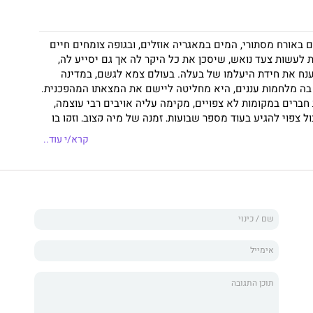
באורח מסתורי, המים במאגריה אוזלים, ובגופה צומחים חיים
 לעשות צעד נואש, שיסכן את כל היקר לה אך גם יסייע לה,
ענח את חידת היעלמו של בעלה. בעולם צמא לגשם, במדינה
ה מלחמות עננים, היא מחליטה ליישם את המצאתו המהפכנית.
חברים במקומות לא צפויים, מקימה עליה אויבים רבי עוצמה,
ל צפוי להגיע בעוד מספר שבועות, זמנה של מיה קצוב, וזקן בן
הידרומניה
ייקח אתכם למסע מסחרר
קרא/י עוד..
ט, בעתיד הלא רחוק, ישראל כפי שהיא עלולה להיות, האורבת
ור. על רקע אדמה חרוכה, משבר מים חריף ומציאות תאגידית
גברון במיומנות בין רומן מתח קצבי, מרענן ונועז, לסאטירה
פוליטית. בלשון שהיא בו בעת עכשווית וחדשנית, רבת המצאה
 ומגרה את הקורא לחשוב על המחר.