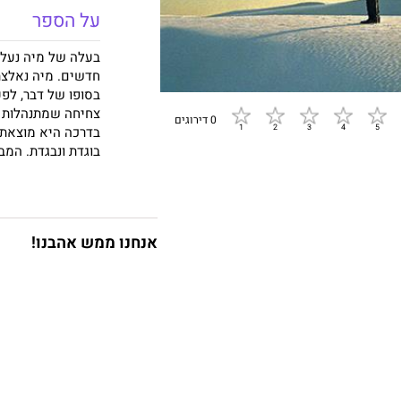
על הספר
בעלה של מיה נעלם 
חדשים. מיה נאלצת
בסופו של דבר, לפ
צחיחה שמתנהלות ב
0 דירוגים
בדרכה היא מוצאת 
בוגדת ונבגדת. המבו
99, שחשב שכבר ראה הכול, מתאהב בה.
בישראל של עוד מע
לנו מתחת לקו השח
דורסנית משייט אסף 
אנחנו ממש אהבנו!
חברתית, סביבתית ו
ופיוט, הוא מאתגר