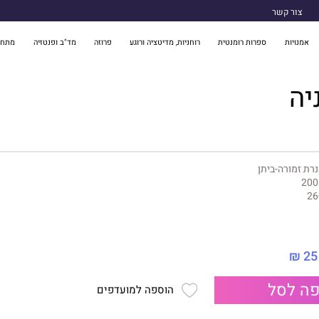
צור קשר
אמנויות
ספרות רומנטית
רוחניות, מדיטציה ורוגע
פרוזה
מד"ב ופנטזיה
מתח 
יה
רת זמורה-ביתן
200
26
25 ₪
ה לסל
הוספה למועדפים