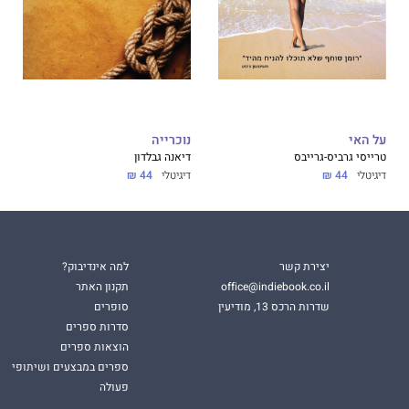
על האי
נוכרייה
טרייסי גרביס-גרייבס
דיאנה גבלדון
דיגיטלי
44 ₪
דיגיטלי
44 ₪
יצירת קשר
למה אינדיבוק?
office@indiebook.co.il
תקנון האתר
שדרות הרכס 13, מודיעין
סופרים
סדרות ספרים
הוצאות ספרים
ספרים במבצעים ושיתופי
פעולה