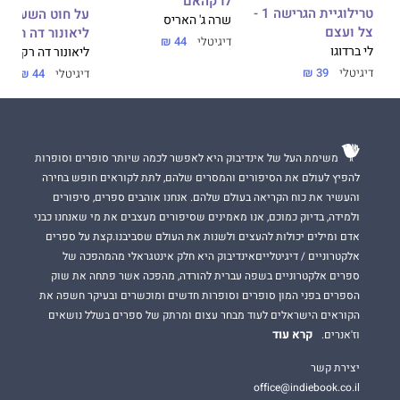
לרקהאם
טרילוגיית הגרישה 1 -
על חוט השערה -
שרה ג' האריס
צל ועצם
ליאונור דה רקונד
דיגיטלי
44 ₪
לי ברדוגו
ליאונור דה רקונדו
דיגיטלי
39 ₪
דיגיטלי
44 ₪
משימת העל של אינדיבוק היא לאפשר לכמה שיותר סופרים וסופרות
להפיץ לעולם את הסיפורים והמסרים שלהם, לתת לקוראים חופש בחירה
והעשיר את כוח הקריאה בעולם שלהם. אנחנו אוהבים ספרים, סיפורים
ולמידה, בדיוק כמוכם, אנו מאמינים שסיפורים מעצבים את מי שאנחנו כבני
אדם ומילים יכולות להעצים ולשנות את העולם שסביבנו.קצת על ספרים
אלקטרוניים / דיגיטלייםאינדיבוק היא חלק אינטגראלי מהמהפכה של
ספרים אלקטרוניים בשפה עברית להורדה, מהפכה אשר פתחה את שוק
הספרים בפני המון סופרים וסופרות חדשים ומוכשרים ובעיקר חשפה את
הקוראים הישראלים לעוד מבחר עצום ומרתק של ספרים בשלל נושאים
קרא עוד
וז'אנרים.
יצירת קשר
office@indiebook.co.il