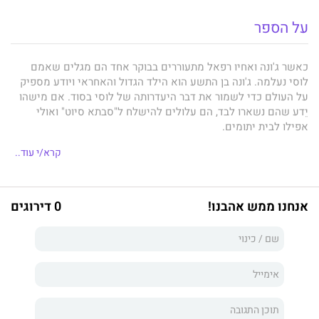
על הספר
כאשר ג'ונה ואחיו רפאל מתעוררים בבוקר אחד הם מגלים שאמם
לוסי נעלמה. ג'ונה בן התשע הוא הילד הגדול והאחראי ויודע מספיק
על העולם כדי לשמור את דבר היעדרותה של לוסי בסוד. אם מישהו
יֵדע שהם נשארו לבד, הם עלולים להישלח ל"סבתא סיוט" ואולי
אפילו לבית יתומים.
ג'ונה בטוח שהיא תחזור. הם רק צריכים להחזיק מעמד כמה ימים.
קרא/י עוד..
בדאגה הולכת וגוברת הוא מנסה למצוא תשובות לשאלות שאולי יעזרו
לו למצוא את אמו: מי שלח לה את הפרחים? למה כל הנעליים שלה
נשארו בבית? למה הטלפון האדום שלה נמצא קבור בתוך עציץ? מהו
אנחנו ממש אהבנו!
0 דירוגים
מקלון הפלסטיק שמצא בכיס החלוק שלה? והחשוב מכול: האם
מישהו מדיירי השכונה הדרום-לונדונית המגוונת שבה הם גרים יודע
משהו על היעלמותה של לוסי?
באמצעות קולם המדויק והאותנטי של שני האחים המנסים להבין את
עולמם הלא הגיוני של המבוגרים יוצרת
טמזין גריי
סיפור מבריק,