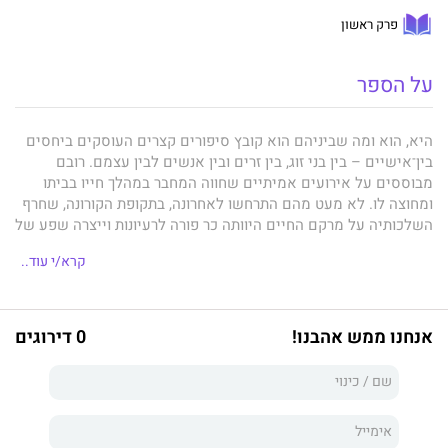
פרק ראשון
על הספר
היא, הוא ומה שביניהם הוא קובץ סיפורים קצרים העוסקים ביחסים
בין־אישיים – בין בני זוג, בין זרים ובין אנשים לבין עצמם. רובם
מבוססים על אירועים אמיתיים שחווה המחבר במהלך חייו בביתו
ומחוצה לו. לא מעט מהם התרחשו לאחרונה, בתקופת הקורונה, שחרף
השלכותיה על מרקם החיים היוותה כר פורה לרעיונות וייצרה שפע של
סיטואציות הזויות שאותן השכיל המחבר למנף מדמיונו לסיפורים
קרא/י עוד..
מעניינים ומעלי חיוך.
מקצת מהסיפורים כתובים בגוף ראשון, חלקם מדווחים על ידי צופה,
כביכול אובייקטיבי ולא קשור, וחלקם מסופרים מפיהם של חפצים
המעורבים בעלילה.
אנחנו ממש אהבנו!
0 דירוגים
לצד הרומנטיקה, הזוגיות, האהבה והשגרה הסיפורים משלבים גם
תובנות מעולם המדע, בעיקר הפיזיקה והקוסמולוגיה. הם כתובים
בשפה עשירה השזורה בהומור עדין, בדימויים ובצירופי לשון
משעשעים. לרובם סיומת מפתיעה ומעוררת מחשבה.
סיפורים אחדים נכתבו בחרוזים במקצב שוטף נוסח "פואטרי סלאם".