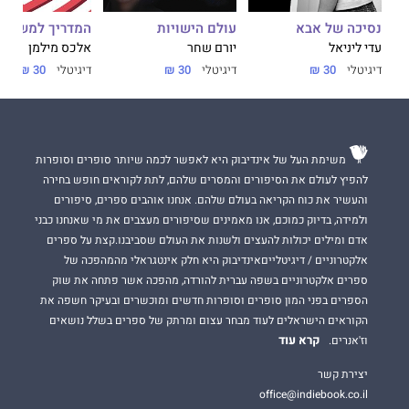
נסיכה של אבא
עולם הישויות
המדריך למשתמ
עדי ליניאל
יורם שחר
אלכס מילמן
דיגיטלי
30 ₪
דיגיטלי
30 ₪
דיגיטלי
30 ₪
משימת העל של אינדיבוק היא לאפשר לכמה שיותר סופרים וסופרות
להפיץ לעולם את הסיפורים והמסרים שלהם, לתת לקוראים חופש בחירה
והעשיר את כוח הקריאה בעולם שלהם. אנחנו אוהבים ספרים, סיפורים
ולמידה, בדיוק כמוכם, אנו מאמינים שסיפורים מעצבים את מי שאנחנו כבני
אדם ומילים יכולות להעצים ולשנות את העולם שסביבנו.קצת על ספרים
אלקטרוניים / דיגיטלייםאינדיבוק היא חלק אינטגראלי מהמהפכה של
ספרים אלקטרוניים בשפה עברית להורדה, מהפכה אשר פתחה את שוק
הספרים בפני המון סופרים וסופרות חדשים ומוכשרים ובעיקר חשפה את
הקוראים הישראלים לעוד מבחר עצום ומרתק של ספרים בשלל נושאים
קרא עוד
וז'אנרים.
יצירת קשר
office@indiebook.co.il