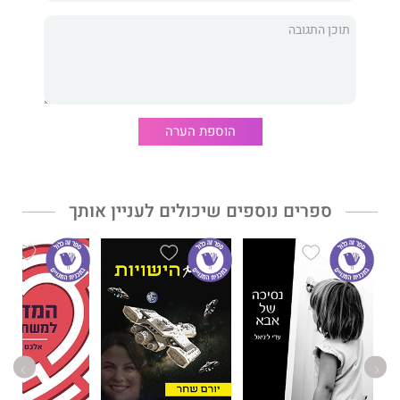
נתנאל (נתי) פלס, מוסמך הטכניון בהנדסת אלקטרוניקה, החל את דרכו
בכתיבת סיפורים לפני שנים ספורות בעקבות הרפתקה מזדמנת
שהולידה את הסיפור הראשון בספר, "נייד על הגג".
"היא, הוא ומה שביניהם" הוא אומנם ספר ביכוריו בקטגוריית
הסיפורת, אך לא ספרו הראשון. עוד בהיותו סטודנט, בתחילת שנות
ה-70 של המאה הקודמת, חיבר כתריסר ספרי עיון בנושאי מחשבים
הוספת הערה
ומערכות ספרתיות. האחרון שבהם, "תכן לוגי מתקדם", ראה אור
בהוצאת "דקל" בשנת 1976.
במסגרת עבודתו כתב נתנאל אין־ספור מסמכים טכנולוגיים, שיווקיים
ספרים נוספים שיכולים לעניין אותך
ועסקיים – רובם ככולם באנגלית. כפי שהוא מעיד, "כולם היו שדופי
שפה, נטולי ברק, נעדרי לחלוחית, ממוקדים, מדויקים ותכליתיים. לא
היה בהם מקום לרגשות, לדמיון, להומור ולשנינות." כל אלה מצויים
בשפע בספר זה.