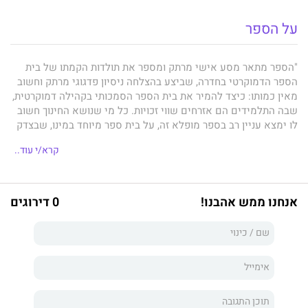
על הספר
"הספר מתאר מסע אישי מרתק ומספר את תולדות הקמתו של בית
הספר הדמוקרטי בחדרה, שביצע בהצלחה ניסיון פדגוגי מרתק וחשוב
מאין כמותו: כיצד להמיר את בית הספר הסמכותי בקהילה דמוקרטית,
שבה התלמידים הם אזרחים שווי זכויות. כל מי שנושא החינוך חשוב
לו ימצא עניין רב בספר מופלא זה, על בית ספר מיוחד במינו, שבצדק
יצא שמעו גם אל מחוץ לגבולות ארצנו".
פרופ' אמנון רובינשטיין, שר
קרא/י עוד..
החינוך לשעבר
אנחנו ממש אהבנו!
0 דירוגים