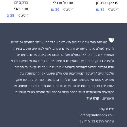
ברקסים
אורטל ארבלי
פביאן ברויטמן
אורי זהבי
דיגיטלי
26 ₪
דיגיטלי
35 ₪
דיגיטלי
28 ₪
משימת העל של אינדיבוק היא לאפשר לכמה שיותר סופרים וסופרות
להפיץ לעולם את הסיפורים והמסרים שלהם, לתת לקוראים חופש בחירה
והעשיר את כוח הקריאה בעולם שלהם. אנחנו אוהבים ספרים, סיפורים
ולמידה, בדיוק כמוכם, אנו מאמינים שסיפורים מעצבים את מי שאנחנו כבני
אדם ומילים יכולות להעצים ולשנות את העולם שסביבנו.קצת על ספרים
אלקטרוניים / דיגיטלייםאינדיבוק היא חלק אינטגראלי מהמהפכה של
ספרים אלקטרוניים בשפה עברית להורדה, מהפכה אשר פתחה את שוק
הספרים בפני המון סופרים וסופרות חדשים ומוכשרים ובעיקר חשפה את
הקוראים הישראלים לעוד מבחר עצום ומרתק של ספרים בשלל נושאים
קרא עוד
וז'אנרים.
יצירת קשר
office@indiebook.co.il
שדרות הרכס 13, מודיעין