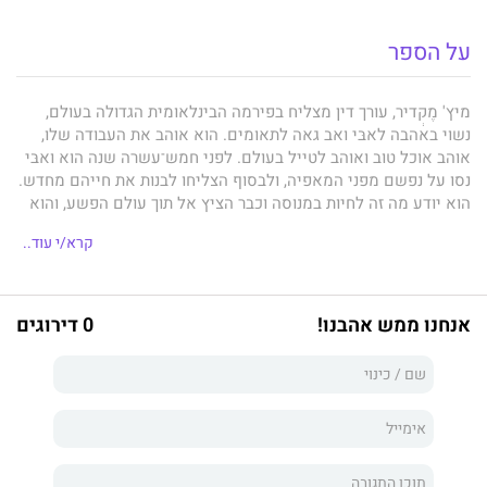
על הספר
מיץ' מֶקְדיר, עורך דין מצליח בפירמה הבינלאומית הגדולה בעולם,
נשוי באהבה לאבּי ואב גאה לתאומים. הוא אוהב את העבודה שלו,
אוהב אוכל טוב ואוהב לטייל בעולם. לפני חמש־עשרה שנה הוא ואבּי
נסו על נפשם מפני המאפיה, ולבסוף הצליחו לבנות את חייהם מחדש.
הוא יודע מה זה לחיות במנוסה וכבר הציץ אל תוך עולם הפשע, והוא
לא שש לחזור לשם.
קרא/י עוד..
ג'ובאנה היא בתו של לוּקה, מנהל מצליח בפירמה של מיץ'. גם היא
עורכת דין צעירה ומבטיחה, שצמאה לקצת הרפתקאות ואקשן.
כשמיץ' הסכים לבקשתו של לוּקה לקבל על עצמו תיק מיוחד שייקח
אנחנו ממש אהבנו!
0 דירוגים
אותו לאיסטנבול ולטריפולי, ולצרף את ג'ובאנה כעוזרת במשימה, אף
אחד מהם לא תיאר לעצמו שימצאו את עצמם במרכזה של דרמה
דיפלומטית וצבאית בקנה מידה בינלאומי, שגיבורה הוא שליט לוב
מועמר קדאפי.
המצב מסתבך כשמיץ' ואבּי מגלים שאויביהם קרובים יותר משנדמה
וייתכן שנשקפת סכנה לילדיהם. מיץ', משפחתו וחבריו עושים ניסיון