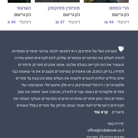
מוניטין מפוקפק
הערעור
הרי הפחם
ג'ון גרישם
ג'ון גרישם
ג'ון גרישם
דיגיטלי
47 ₪
דיגיטלי
44 ₪
דיגיטלי
44 ₪
משימת העל של אינדיבוק היא לאפשר לכמה שיותר סופרים וסופרות
להפיץ לעולם את הסיפורים והמסרים שלהם, לתת לקוראים חופש בחירה
והעשיר את כוח הקריאה בעולם שלהם. אנחנו אוהבים ספרים, סיפורים
ולמידה, בדיוק כמוכם, אנו מאמינים שסיפורים מעצבים את מי שאנחנו כבני
אדם ומילים יכולות להעצים ולשנות את העולם שסביבנו.קצת על ספרים
אלקטרוניים / דיגיטלייםאינדיבוק היא חלק אינטגראלי מהמהפכה של
ספרים אלקטרוניים בשפה עברית להורדה, מהפכה אשר פתחה את שוק
הספרים בפני המון סופרים וסופרות חדשים ומוכשרים ובעיקר חשפה את
הקוראים הישראלים לעוד מבחר עצום ומרתק של ספרים בשלל נושאים
קרא עוד
וז'אנרים.
יצירת קשר
office@indiebook.co.il
שדרות הרכס 13, מודיעין