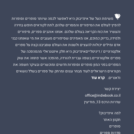
משימת העל של אינדיבוק היא לאפשר לכמה שיותר סופרים וסופרות
להפיץ לעולם את הסיפורים והמסרים שלהם, לתת לקוראים חופש בחירה
והעשיר את כוח הקריאה בעולם שלהם. אנחנו אוהבים ספרים, סיפורים
ולמידה, בדיוק כמוכם, אנו מאמינים שסיפורים מעצבים את מי שאנחנו כבני
אדם ומילים יכולות להעצים ולשנות את העולם שסביבנו.קצת על ספרים
אלקטרוניים / דיגיטלייםאינדיבוק היא חלק אינטגראלי מהמהפכה של
ספרים אלקטרוניים בשפה עברית להורדה, מהפכה אשר פתחה את שוק
הספרים בפני המון סופרים וסופרות חדשים ומוכשרים ובעיקר חשפה את
הקוראים הישראלים לעוד מבחר עצום ומרתק של ספרים בשלל נושאים
קרא עוד
וז'אנרים.
יצירת קשר
office@indiebook.co.il
שדרות הרכס 13, מודיעין
למה אינדיבוק?
תקנון האתר
סופרים
סדרות ספרים