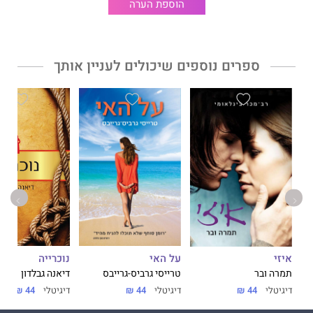
הוספת הערה
יומיומיים. 6. משפחה. והנס הגדול מכולם הוא משפחה אוהבת. 7.
וילו צ'אנס עצמה, שלִבּה מוביל אותה למקום שבו תרגיש שייכת —
בדרך מלאת הפתעות שאין בה ספֵקות, דרך שלא תשכח לעולם.
ספרים נוספים שיכולים לעניין אותך
על האי
נוכרייה
איזי
טרייסי גרביס-גרייבס
דיאנה גבלדון
תמרה ובר
דיגיטלי
44 ₪
דיגיטלי
44 ₪
דיגיטלי
44 ₪