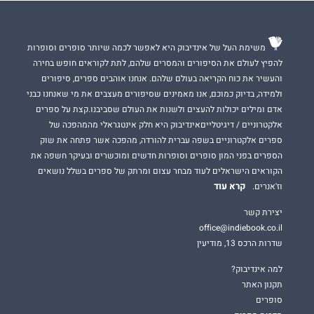
משימת העל של אינדיבוק היא לאפשר לכמה שיותר סופרים וסופרות
להפיץ לעולם את הסיפורים והמסרים שלהם, לתת לקוראים חופש בחירה
והעשיר את כוח הקריאה בעולם שלהם. אנחנו אוהבים ספרים, סיפורים
ולמידה, בדיוק כמוכם, אנו מאמינים שסיפורים מעצבים את מי שאנחנו כבני
אדם ומילים יכולות להעצים ולשנות את העולם שסביבנו.קצת על ספרים
אלקטרוניים / דיגיטלייםאינדיבוק היא חלק אינטגראלי מהמהפכה של
ספרים אלקטרוניים בשפה עברית להורדה, מהפכה אשר פתחה את שוק
הספרים בפני המון סופרים וסופרות חדשים ומוכשרים ובעיקר חשפה את
הקוראים הישראלים לעוד מבחר עצום ומרתק של ספרים בשלל נושאים
קרא עוד
וז'אנרים.
יצירת קשר
office@indiebook.co.il
שדרות הרכס 13, מודיעין
למה אינדיבוק?
תקנון האתר
סופרים