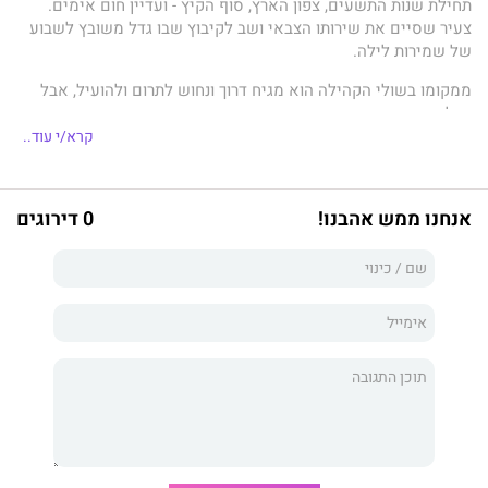
תחילת שנות התשעים, צפון הארץ, סוף הקיץ - ועדיין חום אימים.
צעיר שסיים את שירותו הצבאי ושב לקיבוץ שבו גדל משובץ לשבוע
של שמירות לילה.
ממקומו בשולי הקהילה הוא מגיח דרוך ונחוש לתרום ולהועיל, אבל
ככל שמתקדמים הימים אירועים טראומטיים פוקדים אותו ואת
המשק ומציפים אותו בזיכרונות מרים מעברו, מצבו הנפשי מידרדר
קרא/י עוד..
והולך, ועל רקע יחסיו המורכבים עם שאר החברים הוא מוצא את
עצמו נשאב לשרשרת מסוכנת של תגובות ומעשים - עד הסוף הבלתי
נמנע.
אנחנו ממש אהבנו!
0 דירוגים
החוּצה
הוא רומן ביכורים מסעיר ונועז על חיי קיבוץ כפי שהם
משתקפים בעיני גיבור הספר, חיים חלומיים ומסויטים כאחד,
ומופיעים בו גם ילדון שפתאום חוצה את הרקיע ונוחת על הדשא,
אבטיחים מלאים בוודקה, בעיית ראייה שמטשטשת הכול, ותלמידת
י"ב יפהפייה שהגיבור כה מאוהב בה עד שאפילו לאופניים שלה הוא
נמשך.
החוּצה
הוא רומן הכתוב בכישרון יוצא דופן על צעיר הלום בדידות
שמבקש להשתייך ולהיאהב ומשתגע לאטו; סיפור טבול בהומור שחור