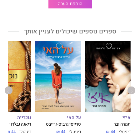
ונגוע בעצב עמוק על אדם שמחפש את דרכו המפותלת הביתה ומוצא
הוספת הערה
את עצמו נסחף רחוק יותר ויותר מגדות ילדותו ונעוריו - החוּצה.
זוכה פרס משרד התרבות לספר הביכורים
ספרים נוספים שיכולים לעניין אותך
זוכה צל"ש בפרס קק"ל ע"ש יצחק ורחל גולדברג
על האי
נוכרייה
איזי
טרייסי גרביס-גרייבס
דיאנה גבלדון
תמרה ובר
דיגיטלי
44 ₪
דיגיטלי
44 ₪
דיגיטלי
44 ₪