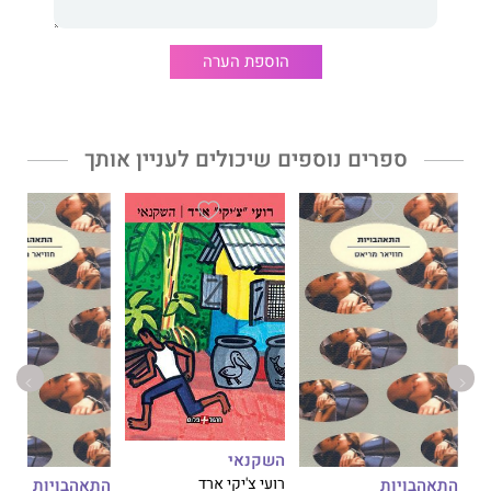
כך: העלילה נמרצת ומעוררת השתאות, הכתיבה אלגנטית, הדמויות
חיות ונושמות, המקום מתואר באופן מושלם, השמחה והעצב
מתקיימים בבת אחת, עד שבסופו נשארת החוחית תלויה עמוק בליבנו
הוספת הערה
שנשבה." וניטי פייר
ספרים נוספים שיכולים לעניין אותך
השקנאי
רועי צ'יקי ארד
התאהבויות
התאהבויות