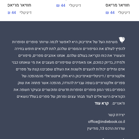
חוויאר מריאס
חוויאר מריאס
דיגיטלי
44 ₪
דיגיטלי
44 ₪
דיגיטלי
44 ₪
משימת העל של אינדיבוק היא לאפשר לכמה שיותר סופרים וסופרות
להפיץ לעולם את הסיפורים והמסרים שלהם, לתת לקוראים חופש בחירה
והעשיר את כוח הקריאה בעולם שלהם. אנחנו אוהבים ספרים, סיפורים
ולמידה, בדיוק כמוכם, אנו מאמינים שסיפורים מעצבים את מי שאנחנו כבני
אדם ומילים יכולות להעצים ולשנות את העולם שסביבנו.קצת על ספרים
אלקטרוניים / דיגיטלייםאינדיבוק היא חלק אינטגראלי מהמהפכה של
ספרים אלקטרוניים בשפה עברית להורדה, מהפכה אשר פתחה את שוק
הספרים בפני המון סופרים וסופרות חדשים ומוכשרים ובעיקר חשפה את
הקוראים הישראלים לעוד מבחר עצום ומרתק של ספרים בשלל נושאים
קרא עוד
וז'אנרים.
יצירת קשר
office@indiebook.co.il
שדרות הרכס 13, מודיעין