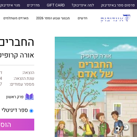
פרסום ספר באינדיבוק
למה אינדיבוק?
GIFT CARD
מדריכים
מנוי אינדיבוק
חדשים
מבצעי שבוע הספר 2026
מארזים משתלמים
החברים
אורה קרופיק
הוצאה:
דנ
שנת הוצאה:
4
מספר עמודים:
7
פרק ראשון
ספר דיגיטלי
הוספ