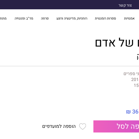
צור קשר
אמנויות
ספרות רומנטית
רוחניות, מדיטציה ורוגע
פרוזה
מד"ב ופנטזיה
מתח 
 של אדם
י ספרים
201
15
36 ₪
ה לסל
הוספה למועדפים