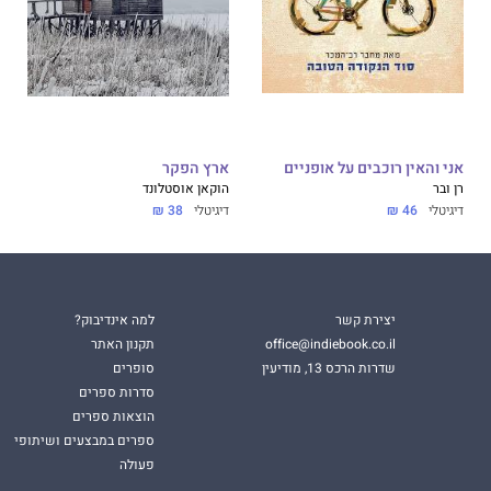
אני והאין רוכבים על אופניים
ארץ הפקר
רן ובר
הוקאן אוסטלונד
דיגיטלי
46 ₪
דיגיטלי
38 ₪
יצירת קשר
למה אינדיבוק?
office@indiebook.co.il
תקנון האתר
שדרות הרכס 13, מודיעין
סופרים
סדרות ספרים
הוצאות ספרים
ספרים במבצעים ושיתופי
פעולה