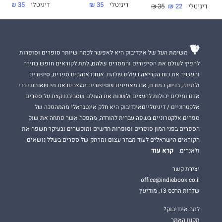
קרולינה ריילר
דיגיטלי
35 ₪
דיגיטלי
35 ₪
דיגיטלי
22 ₪
35 ₪
לא חשבתי שהגבר ששנאתי בכל ליבי יהפוך למקום הבטוח שלי, המגן
שלי. הייתי עיוורת ופגעתי בו, בעוד הוא המשיך להילחם עליי. חיי
משימת העל של אינדיבוק היא לאפשר לכמה שיותר סופרים וסופרות
קורסים מול עיניי, ובראד הוא זה שמחבק אותי ומנסה להציל אותי.
להפיץ לעולם את הסיפורים והמסרים שלהם, לתת לקוראים חופש בחירה
הוא לא יודע שאני לא ניתנת להצלה. הוא לא יודע, שבזמן שהוא מגן
והעשיר את כוח הקריאה בעולם שלהם. אנחנו אוהבים ספרים, סיפורים
עליי, אני הרסתי אותו. ועדיין, הוא לא מפסיק להילחם עליי.
ולמידה, בדיוק כמוכם, אנו מאמינים שסיפורים מעצבים את מי שאנחנו כבני
אדם ומילים יכולות להעצים ולשנות את העולם שסביבנו.קצת על ספרים
אלקטרוניים / דיגיטלייםאינדיבוק היא חלק אינטגראלי מהמהפכה של
ספרים אלקטרוניים בשפה עברית להורדה, מהפכה אשר פתחה את שוק
הספרים בפני המון סופרים וסופרות חדשים ומוכשרים ובעיקר חשפה את
בראד קנדי
הקוראים הישראלים לעוד מבחר עצום ומרתק של ספרים בשלל נושאים
קרא עוד
וז'אנרים.
אני דפוק, תמיד הייתי. קרולינה נפגעה מפני שנכנעתי לכעס שלי.
יצירת קשר
כשהבנתי שאני יכול לאבד אותה, משהו בי נשבר. אני יודע רק להרוס,
office@indiebook.co.il
אבל בשביל קרולינה אני לומד גם לתקן. היא חשובה לי יותר מהכול.
שדרות הרכס 13, מודיעין
ועל אף הכול, לא ידעתי על הסימנים בגופה, על הסבל שלה. לא אתן
למה אינדיבוק?
לאף אחד לפגוע בה, היא האישה שלי. לא אוותר עליה, לא משנה מה
תקנון האתר
יקרה.