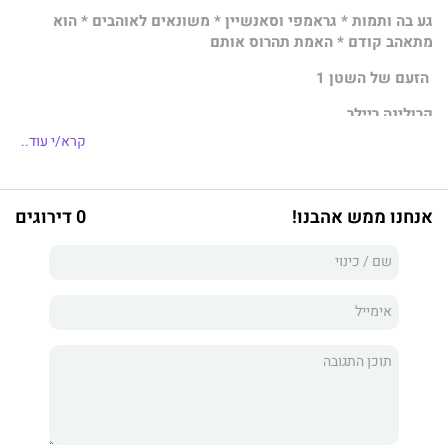
גע בה ותמות * גראמפי וסאנשיין * משונאים לאוהבים * הוא
מתאהב קודם * האמת תהרוס אותם
הזעם של השטן 1
קרולינה ריילר
קרא/י עוד..
עשיתי טעות והייתי עדה למשהו שלא הייתי צריכה לראות. אומרים
שהסקרנות הרגה את החתול, במקרה שלי הסקרנות היא בראד קנדי,
אנחנו ממש אהבנו!
0 דירוגים
השטן בכבודו ובעצמו. כל מי שמביט בבראד מרגיש את הסכנה אופפת
אותו, את הצמרמורות בעצמותיו. זה בדיוק מה שקורה גם לי. באופן
מוזר, אליי בראד מתייחס אחרת, וזה מבלבל אותי. השנאה שאני
מרגישה כלפיו הופכת למשהו אחר, משהו שאני מעדיפה למות לפני
שאודה שהוא קיים בי.
בראד קנדי