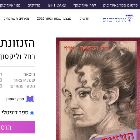
פרסום ספר באינדיבוק
למה אינדיבוק?
GIFT CARD
מדריכים
מנוי אינדיבוק
חדשים
מבצעי שבוע הספר 2026
מארזים משתלמים
הזנזונת
רחל וליקסון 
הוצאה:
רח
שנת הוצאה:
0
מספר עמודים:
0
פרק ראשון
ספר דיגיטלי
הוספ