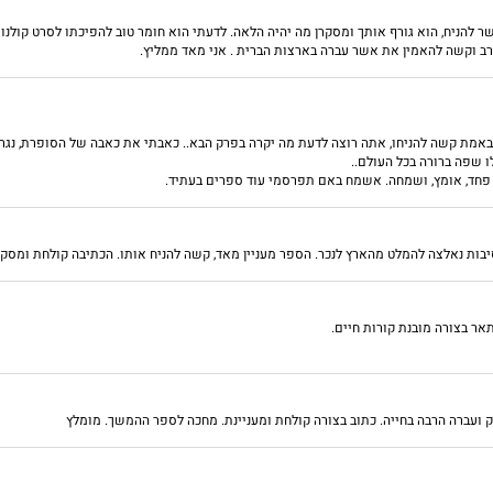
הניח, הוא גורף אותך ומסקרן מה יהיה הלאה. לדעתי הוא חומר טוב להפיכתו לסרט קולנ
רב וקשה להאמין את אשר עברה בארצות הברית . אני מאד ממליץ.
מת קשה להניחו, אתה רוצה לדעת מה יקרה בפרק הבא.. כאבתי את כאבה של הסופרת, נגרר
ו שפה ברורה בכל העולם..
, פחד, אומץ, ושמחה. אשמח באם תפרסמי עוד ספרים בעתיד.
בות נאלצה להמלט מהארץ לנכר. הספר מעניין מאד, קשה להניח אותו. הכתיבה קולחת ומסק
אר בצורה מובנת קורות חיים.
 ועברה הרבה בחייה. כתוב בצורה קולחת ומעניינת. מחכה לספר ההמשך. מומלץ