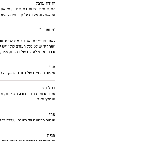
יהודה ערבל
הספר מלא מאותם ספרים שאי אפשר ל
ומובנת , ומספרת על קורותיה ברגש 
"שושו.. "
לאחר שסיימתי את קריאת הספר שבא
"שהמין" שולט בכל העולם כולו ויש ל
גררתי אותי לעולם של רגשות, עצב 
אבי
סיפור מהחיים של בחורה שעקב הנסי
רחל סגל
ספר מרתק, כתוב בצורה מעניינת , מת
מומלץ מאד
אבי
סיפור מהחיים על בחורה שנדדה רחוק
חגית