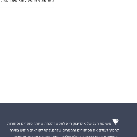
מאד נהנתי מהספר, הוא מענין מאד.
משימת העל של אינדיבוק היא לאפשר לכמה שיותר סופרים וסופרות
להפיץ לעולם את הסיפורים והמסרים שלהם, לתת לקוראים חופש בחירה
והעשיר את כוח הקריאה בעולם שלהם. אנחנו אוהבים ספרים, סיפורים