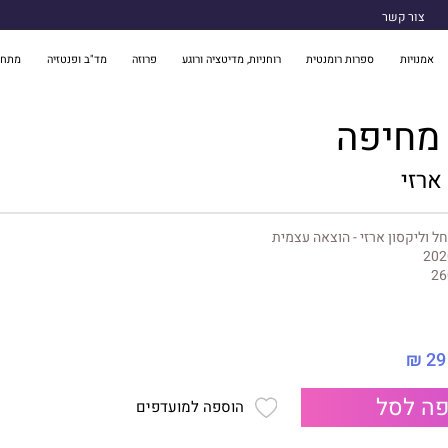
צור קשר
אמנויות
ספרות רומנטית
רוחניות, מדיטציה ורוגע
פרוזה
מד"ב ופנטזיה
מתח 
 מחיפה
ארזי
ל וליקסון ארזי - הוצאה עצמית
202
26
29 ₪
ה לסל
הוספה למועדפים