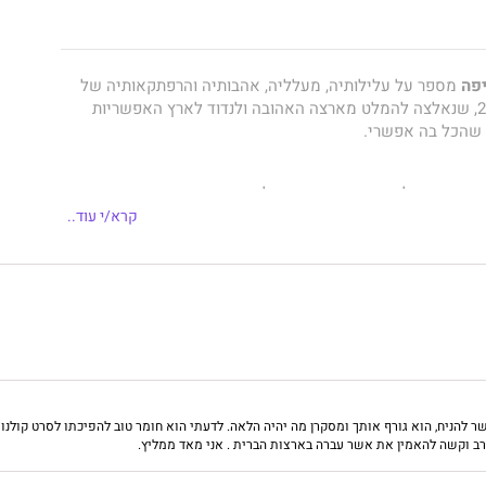
יפה
מספר על עלילותיה, מעלליה, אהבותיה והרפתקאותיה של
בחורה צעירה בת 25, שנאלצה להמלט מארצה האהובה ולנדוד לארץ האפשריות
. שהכל בה אפשרי.
בדויות, אבל הסיפור אמיתי בהחלט...
קרא/י עוד..
הניח, הוא גורף אותך ומסקרן מה יהיה הלאה. לדעתי הוא חומר טוב להפיכתו לסרט קולנ
רב וקשה להאמין את אשר עברה בארצות הברית . אני מאד ממליץ.