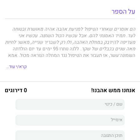
על הספר
הם אומרים שאחרי הטיפול למניעת אהבה אהיה מאושרת ובטוחה
לעד. תמיד האמנתי להם. אבל עכשיו הכול השתנה. עכשיו אני
מעדיפה להידבק במחלת האהבה, ולו רק לשבריר שנייה, מאשר לחיות
מאה שנים בכבלים של שקר.
ללנה נותרו 95 ימים עד יום הולדתה
השמונה־עשר, אז תעבור את הטיפול נגד המחלה הנוראה מכול. אמא
שלה חלתה בה כמה פעמים, ואחרי שאף טיפול לא עזר, שמה קץ
קרא/י עוד..
לחייה. לנה לא מוכנה שזה יקרה גם לה. בגיל שבע־עשרה ותשעה
חודשים היא סופרת את הדקות עד היום הגדול שאחריו שוב לא
תצטרך לחשוש מפני מגפת האהבה. אבל ביטחונה העצמי מתערער
כשהיא פוגשת נער מסתורי עם בלורית פרועה ועיניים תכולות כים.
אנחנו ממש אהבנו!
0 דירוגים
משהו בו מטלטל את לנה ואת האמת שהכירה, ומושך אותה לעבר
גבולות אסורים. מה תגלה אם תחצה אותם? האם תבחר לצלול אל
ההזיה המשכרת של האהבה או לשוב לשלוות חייה הקודמים?
הזיה
הוא הספר הראשון בטרילוגיה לנוער מאת הסופרת
לורן אוליבר
,
מחברת רב־המכר לפני שאפול. הספר התקבל בהתלהבות רבה ברחבי
העולם, תורגם ל־26 שפות וכיכב ברשימות רבי־המכר.