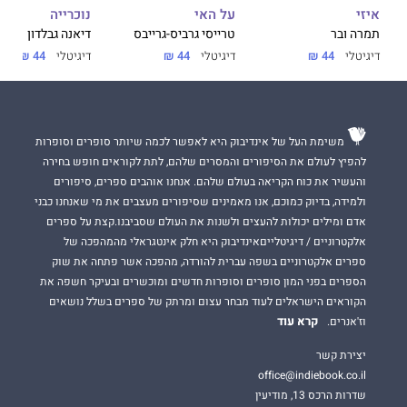
על האי
נוכרייה
איזי
טרייסי גרביס-גרייבס
דיאנה גבלדון
תמרה ובר
דיגיטלי
44 ₪
דיגיטלי
44 ₪
דיגיטלי
44 ₪
משימת העל של אינדיבוק היא לאפשר לכמה שיותר סופרים וסופרות
להפיץ לעולם את הסיפורים והמסרים שלהם, לתת לקוראים חופש בחירה
והעשיר את כוח הקריאה בעולם שלהם. אנחנו אוהבים ספרים, סיפורים
ולמידה, בדיוק כמוכם, אנו מאמינים שסיפורים מעצבים את מי שאנחנו כבני
אדם ומילים יכולות להעצים ולשנות את העולם שסביבנו.קצת על ספרים
אלקטרוניים / דיגיטלייםאינדיבוק היא חלק אינטגראלי מהמהפכה של
ספרים אלקטרוניים בשפה עברית להורדה, מהפכה אשר פתחה את שוק
הספרים בפני המון סופרים וסופרות חדשים ומוכשרים ובעיקר חשפה את
הקוראים הישראלים לעוד מבחר עצום ומרתק של ספרים בשלל נושאים
קרא עוד
וז'אנרים.
יצירת קשר
office@indiebook.co.il
שדרות הרכס 13, מודיעין